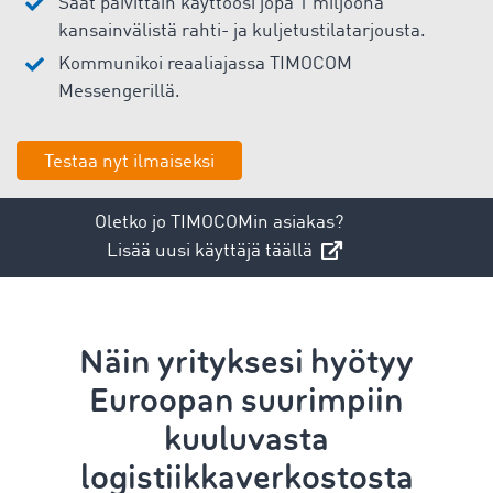
Saat päivittäin käyttöösi jopa 1 miljoona
kansainvälistä rahti- ja kuljetustilatarjousta.
Kommunikoi reaaliajassa TIMOCOM
Messengerillä.
Testaa nyt ilmaiseksi
Oletko jo TIMOCOMin asiakas?
Lisää uusi käyttäjä täällä
Näin yrityksesi hyötyy
Euroopan suurimpiin
kuuluvasta
logistiikkaverkostosta