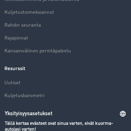
Kuljetustoimeksiannot
Rahdin seuranta
Rajapinnat
Kansainvälinen perintäpalvelu
Resurssit
Uutiset
Kuljetusbarometri
Kuljetusalan sanakirja
Yleiskatsaus rahtipörssiin