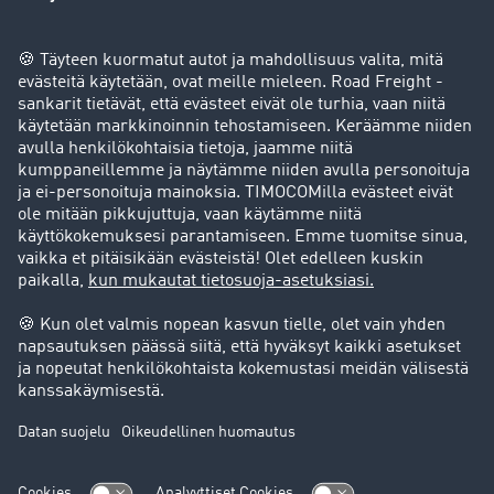
Yritys
Success stories
Asiakassuosittelut
Goodies
Tukipalvelu
Tukipalvelu
Oikeudelliset asiat
Julkaisutiedot
Yleiset käyttöehdot
Tietosuoja