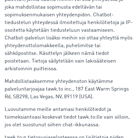
joka mahdollistaa sopimusta edeltävän tai
sopimuksenmukaisen yhteydenpidon. Chatbot-
tiedustelun yhteydessä ilmoitettuja henkilötietoja ja IP-
osoitetta käytetään tiedusteluun vastaamiseen.
Chatbot-palvelun lisäksi meihin voi ottaa yhteyttä myös
yhteydenottolomakkeella, puhelimitse tai
sähköpostitse. Käsittelyn jälkeen nämä tiedot
poistetaan. Tietoja säilytetään vain lakisääteisen
arkistoinnin puitteissa.
Mahdollistaaksemme yhteydenoton käytämme
palveluntarjoajaa tawk.to inc., 187 East Warm Springs
Rd, SB298, Las Vegas, NV, 89119 (USA).
Luovutamme meille antamasi henkilötiedot ja
toimeksiantoasi koskevat tiedot tawk.to:lle vain silloin,
jos olet suostunut siihen chat-ikkunassa.
tawk.to:n tietosuojaselosteessa on lisätietoja niiden