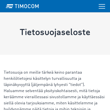
Tietosuojaseloste
Tietosuoja on meille tärkeä keino parantaa
henkilötietojesi käsittelyn turvallisuutta ja
läpinäkyvyyttä (jäljempänä lyhyesti "tiedot").
Haluamme selventää yksityiskohtaisesti, mitä tietoja
keräämme vieraillessasi sivustollamme ja käyttäessäsi
siellä olevia tarjouksiamme, miten käsittelemme ja
hyödynnämme näitä tietoja ja mihin teknisiin ja