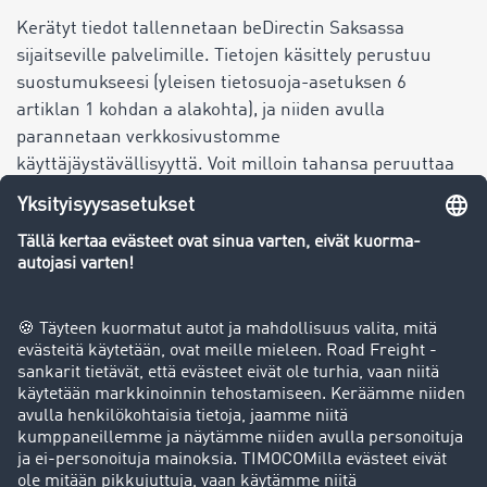
Kerätyt tiedot tallennetaan beDirectin Saksassa
sijaitseville palvelimille. Tietojen käsittely perustuu
suostumukseesi (yleisen tietosuoja-asetuksen 6
artiklan 1 kohdan a alakohta), ja niiden avulla
parannetaan verkkosivustomme
käyttäjäystävällisyyttä. Voit milloin tahansa peruuttaa
suostumuksesi tietojen käsittelyyn.
14.4. Ibexa CDP by Raptor
Käytämme asiakastietojen keskitettyyn tallennukseen
ja hallintaan Ibexa GmbH:n asiakastietoalusta Raptoria.
Sen avulla voimme analysoida ja optimoida
monipuolisesti markkinointistrategioitamme ja
asiakaspalveluamme.
Käytön yhteydessä käsitellään seuraavia tietoja:
yhteystiedot (esim. nimi, sähköpostiosoite ja