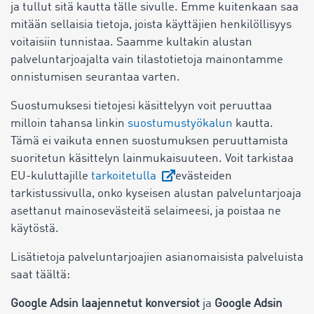
ja tullut sitä kautta tälle sivulle. Emme kuitenkaan saa
mitään sellaisia tietoja, joista käyttäjien henkilöllisyys
voitaisiin tunnistaa. Saamme kultakin alustan
palveluntarjoajalta vain tilastotietoja mainontamme
onnistumisen seurantaa varten.
Suostumuksesi tietojesi käsittelyyn voit peruuttaa
milloin tahansa linkin
suostumustyökalun
kautta.
Tämä ei vaikuta ennen suostumuksen peruuttamista
suoritetun käsittelyn lainmukaisuuteen. Voit tarkistaa
EU-kuluttajille
tarkoitetulla
evästeiden
tarkistussivulla, onko kyseisen alustan palveluntarjoaja
asettanut mainosevästeitä selaimeesi, ja poistaa ne
käytöstä.
Lisätietoja palveluntarjoajien asianomaisista palveluista
saat täältä:
Google Adsin laajennetut konversiot
ja
Google Adsin