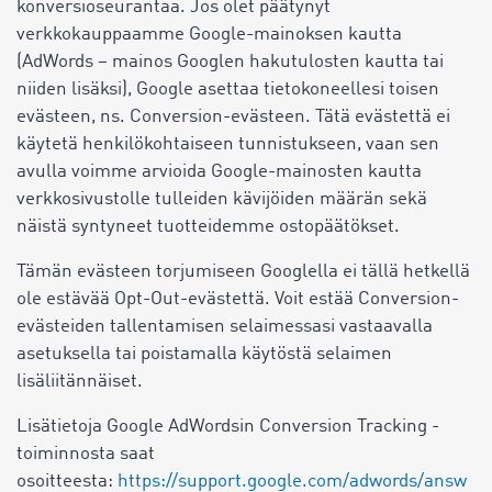
konversioseurantaa. Jos olet päätynyt
verkkokauppaamme Google-mainoksen kautta
(AdWords – mainos Googlen hakutulosten kautta tai
niiden lisäksi), Google asettaa tietokoneellesi toisen
evästeen, ns. Conversion-evästeen. Tätä evästettä ei
käytetä henkilökohtaiseen tunnistukseen, vaan sen
avulla voimme arvioida Google-mainosten kautta
verkkosivustolle tulleiden kävijöiden määrän sekä
näistä syntyneet tuotteidemme ostopäätökset.
Tämän evästeen torjumiseen Googlella ei tällä hetkellä
ole estävää Opt-Out-evästettä. Voit estää Conversion-
evästeiden tallentamisen selaimessasi vastaavalla
asetuksella tai poistamalla käytöstä selaimen
lisäliitännäiset.
Lisätietoja Google AdWordsin Conversion Tracking -
toiminnosta saat
osoitteesta:
https://support.google.com/adwords/answ