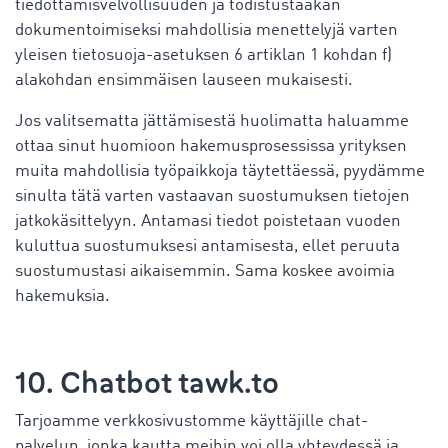
tiedottamisvelvollisuuden ja todistustaakan
dokumentoimiseksi mahdollisia menettelyjä varten
yleisen tietosuoja-asetuksen 6 artiklan 1 kohdan f)
alakohdan ensimmäisen lauseen mukaisesti.
Jos valitsematta jättämisestä huolimatta haluamme
ottaa sinut huomioon hakemusprosessissa yrityksen
muita mahdollisia työpaikkoja täytettäessä, pyydämme
sinulta tätä varten vastaavan suostumuksen tietojen
jatkokäsittelyyn. Antamasi tiedot poistetaan vuoden
kuluttua suostumuksesi antamisesta, ellet peruuta
suostumustasi aikaisemmin. Sama koskee avoimia
hakemuksia.
10. Chatbot tawk.to
Tarjoamme verkkosivustomme käyttäjille chat-
palvelun, jonka kautta meihin voi olla yhteydessä ja