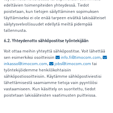
edeltävien toimenpiteiden yhteydessä. Tiedot
poistetaan, kun tietojen säilyttäminen sopimuksen
täyttämiseksi ei ole enää tarpeen eivätkä lakisääteiset
säilytysvelvollisuudet edellytä meiltä pidempää
tallennusta.
6.2. Yhteydenotto sähköpostitse työntekijään
Voit ottaa meihin yhteyttä sähköpostitse. Voit lähettää
sen esimerkiksi osoitteisiin
info.fi@timocom.com
,
inkasso@timocom.com
,
jobs@timocom.com
tai
työntekijöidemme henkilökohtaisiin
sähköpostiosoitteisiin. Käytämme sähköpostiviestisi
lähettämisestä saamiamme tietoja vain pyyntöösi
vastaamiseen. Kun käsittely on suoritettu, tiedot
poistetaan lakisääteisten vaatimusten puitteissa.