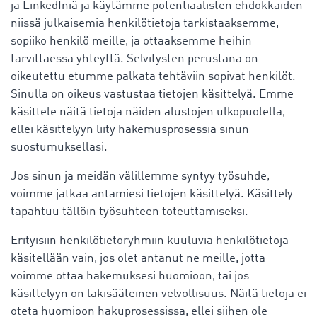
ja LinkedIniä ja käytämme potentiaalisten ehdokkaiden
niissä julkaisemia henkilötietoja tarkistaaksemme,
sopiiko henkilö meille, ja ottaaksemme heihin
tarvittaessa yhteyttä. Selvitysten perustana on
oikeutettu etumme palkata tehtäviin sopivat henkilöt.
Sinulla on oikeus vastustaa tietojen käsittelyä. Emme
käsittele näitä tietoja näiden alustojen ulkopuolella,
ellei käsittelyyn liity hakemusprosessia sinun
suostumuksellasi.
Jos sinun ja meidän välillemme syntyy työsuhde,
voimme jatkaa antamiesi tietojen käsittelyä. Käsittely
tapahtuu tällöin työsuhteen toteuttamiseksi.
Erityisiin henkilötietoryhmiin kuuluvia henkilötietoja
käsitellään vain, jos olet antanut ne meille, jotta
voimme ottaa hakemuksesi huomioon, tai jos
käsittelyyn on lakisääteinen velvollisuus. Näitä tietoja ei
oteta huomioon hakuprosessissa, ellei siihen ole