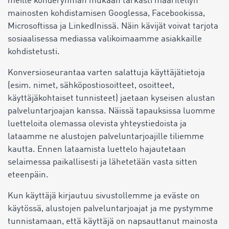
meille kohderyhmän mukaan tarkasti määritellyn
mainosten kohdistamisen Googlessa, Facebookissa,
Microsoftissa ja LinkedInissä. Näin kävijät voivat tarjota
sosiaalisessa mediassa valikoimaamme asiakkaille
kohdistetusti.
Konversioseurantaa varten salattuja käyttäjätietoja
(esim. nimet, sähköpostiosoitteet, osoitteet,
käyttäjäkohtaiset tunnisteet) jaetaan kyseisen alustan
palveluntarjoajan kanssa. Näissä tapauksissa luomme
luetteloita olemassa olevista yhteystiedoista ja
lataamme ne alustojen palveluntarjoajille tiliemme
kautta. Ennen lataamista luettelo hajautetaan
selaimessa paikallisesti ja lähetetään vasta sitten
eteenpäin.
Kun käyttäjä kirjautuu sivustollemme ja eväste on
käytössä, alustojen palveluntarjoajat ja me pystymme
tunnistamaan, että käyttäjä on napsauttanut mainosta