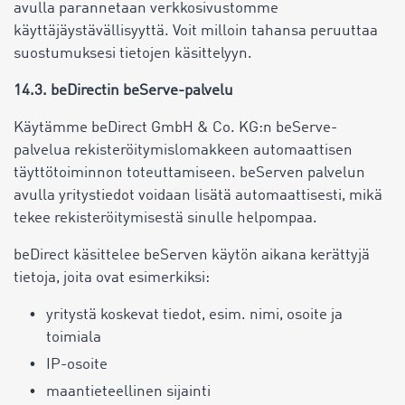
avulla parannetaan verkkosivustomme
käyttäjäystävällisyyttä. Voit milloin tahansa peruuttaa
suostumuksesi tietojen käsittelyyn.
14.3. beDirectin beServe-palvelu
Käytämme beDirect GmbH & Co. KG:n beServe-
palvelua rekisteröitymislomakkeen automaattisen
täyttötoiminnon toteuttamiseen. beServen palvelun
avulla yritystiedot voidaan lisätä automaattisesti, mikä
tekee rekisteröitymisestä sinulle helpompaa.
beDirect käsittelee beServen käytön aikana kerättyjä
tietoja, joita ovat esimerkiksi:
yritystä koskevat tiedot, esim. nimi, osoite ja
toimiala
IP-osoite
maantieteellinen sijainti