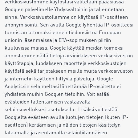
verkkosivustomme käytöstäsi välitetään pääasiassa
Googlen palvelimelle Yhdysvaltoihin ja tallennetaan
sinne. Verkkosivustollamme on käytössä IP-osoitteen
anonymisointi. Sen avulla Google lyhentää IP-osoitteesi
tunnistamattomaksi ennen tiedonsiirtoa Euroopan
unionin jäsenmaissa ja ETA-sopimuksen piiriin
kuuluvissa maissa. Google käyttää meidän toimeksi
annostamme näitä tietoja arvioidakseen verkkosivuston
käyttötapoja, luodakseen raportteja verkkosivustojen
käytöstä sekä tarjotakseen meille muita verkkosivuston
ja internetin käyttöön liittyviä palveluja. Google
Analyticsin selaimeltasi lähettämää IP-osoitetta ei
yhdistetä muihin Googlen tietoihin. Voit estää
evästeiden tallentamisen vastaavalla
selainsovelluksesi asetuksella. Lisäksi voit estää
Googlelta evästeen avulla luotujen tietojen (kuten IP-
osoitteen) keräämisen ja näiden tietojen käsittelyn
lataamalla ja asentamalla selainliitännäisen