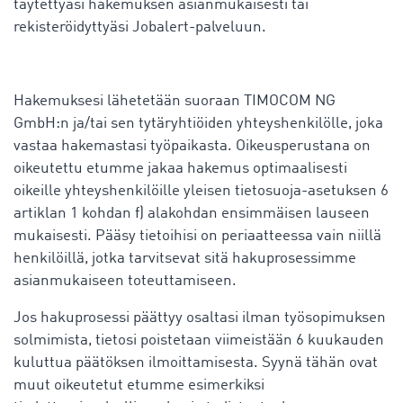
täytettyäsi hakemuksen asianmukaisesti tai
rekisteröidyttyäsi Jobalert-palveluun.
Hakemuksesi lähetetään suoraan TIMOCOM NG
GmbH:n ja/tai sen tytäryhtiöiden yhteyshenkilölle, joka
vastaa hakemastasi työpaikasta. Oikeusperustana on
oikeutettu etumme jakaa hakemus optimaalisesti
oikeille yhteyshenkilöille yleisen tietosuoja-asetuksen 6
artiklan 1 kohdan f) alakohdan ensimmäisen lauseen
mukaisesti. Pääsy tietoihisi on periaatteessa vain niillä
henkilöillä, jotka tarvitsevat sitä hakuprosessimme
asianmukaiseen toteuttamiseen.
Jos hakuprosessi päättyy osaltasi ilman työsopimuksen
solmimista, tietosi poistetaan viimeistään 6 kuukauden
kuluttua päätöksen ilmoittamisesta. Syynä tähän ovat
muut oikeutetut etumme esimerkiksi