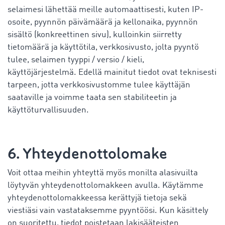
selaimesi lähettää meille automaattisesti, kuten IP-
osoite, pyynnön päivämäärä ja kellonaika, pyynnön
sisältö (konkreettinen sivu), kulloinkin siirretty
tietomäärä ja käyttötila, verkkosivusto, jolta pyyntö
tulee, selaimen tyyppi / versio / kieli,
käyttöjärjestelmä. Edellä mainitut tiedot ovat teknisesti
tarpeen, jotta verkkosivustomme tulee käyttäjän
saataville ja voimme taata sen stabiliteetin ja
käyttöturvallisuuden.
6. Yhteydenottolomake
Voit ottaa meihin yhteyttä myös monilta alasivuilta
löytyvän yhteydenottolomakkeen avulla. Käytämme
yhteydenottolomakkeessa kerättyjä tietoja sekä
viestiäsi vain vastataksemme pyyntöösi. Kun käsittely
on suoritettu, tiedot poistetaan lakisääteisten