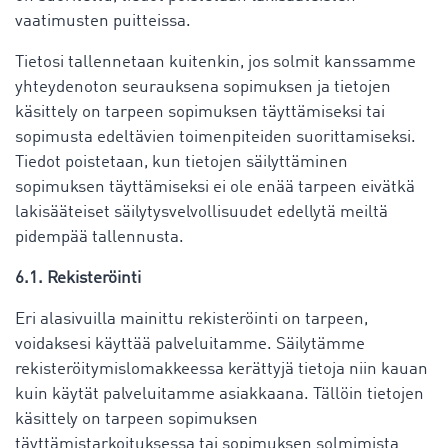
vaatimusten puitteissa.
Tietosi tallennetaan kuitenkin, jos solmit kanssamme
yhteydenoton seurauksena sopimuksen ja tietojen
käsittely on tarpeen sopimuksen täyttämiseksi tai
sopimusta edeltävien toimenpiteiden suorittamiseksi.
Tiedot poistetaan, kun tietojen säilyttäminen
sopimuksen täyttämiseksi ei ole enää tarpeen eivätkä
lakisääteiset säilytysvelvollisuudet edellytä meiltä
pidempää tallennusta.
6.1. Rekisteröinti
Eri alasivuilla mainittu rekisteröinti on tarpeen,
voidaksesi käyttää palveluitamme. Säilytämme
rekisteröitymislomakkeessa kerättyjä tietoja niin kauan
kuin käytät palveluitamme asiakkaana. Tällöin tietojen
käsittely on tarpeen sopimuksen
täyttämistarkoituksessa tai sopimuksen solmimista