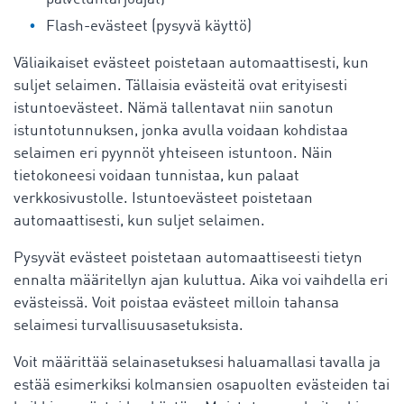
Flash-evästeet (pysyvä käyttö)
Väliaikaiset evästeet poistetaan automaattisesti, kun
suljet selaimen. Tällaisia evästeitä ovat erityisesti
istuntoevästeet. Nämä tallentavat niin sanotun
istuntotunnuksen, jonka avulla voidaan kohdistaa
selaimen eri pyynnöt yhteiseen istuntoon. Näin
tietokoneesi voidaan tunnistaa, kun palaat
verkkosivustolle. Istuntoevästeet poistetaan
automaattisesti, kun suljet selaimen.
Pysyvät evästeet poistetaan automaattiseesti tietyn
ennalta määritellyn ajan kuluttua. Aika voi vaihdella eri
evästeissä. Voit poistaa evästeet milloin tahansa
selaimesi turvallisuusasetuksista.
Voit määrittää selainasetuksesi haluamallasi tavalla ja
estää esimerkiksi kolmansien osapuolten evästeiden tai