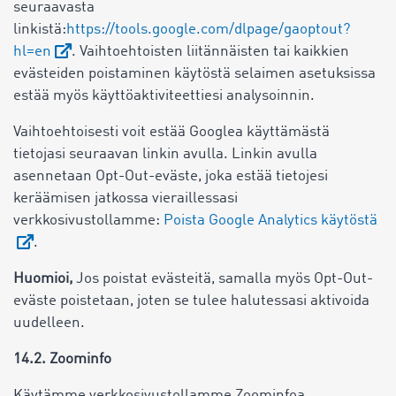
seuraavasta
linkistä:
https://tools.google.com/dlpage/gaoptout?
hl=en
. Vaihtoehtoisten liitännäisten tai kaikkien
evästeiden poistaminen käytöstä selaimen asetuksissa
estää myös käyttöaktiviteettiesi analysoinnin.
Vaihtoehtoisesti voit estää Googlea käyttämästä
tietojasi seuraavan linkin avulla. Linkin avulla
asennetaan Opt-Out-eväste, joka estää tietojesi
keräämisen jatkossa vieraillessasi
verkkosivustollamme:
Poista Google Analytics käytöstä
.
Huomioi,
Jos poistat evästeitä, samalla myös Opt-Out-
eväste poistetaan, joten se tulee halutessasi aktivoida
uudelleen.
14.2. Zoominfo
Käytämme verkkosivustollamme Zoominfoa