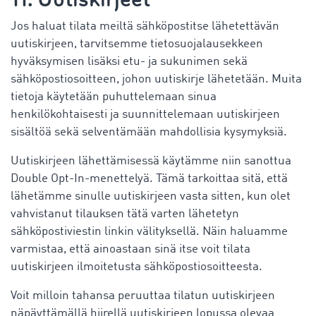
Jos haluat tilata meiltä sähköpostitse lähetettävän
uutiskirjeen, tarvitsemme tietosuojalausekkeen
hyväksymisen lisäksi etu- ja sukunimen sekä
sähköpostiosoitteen, johon uutiskirje lähetetään. Muita
tietoja käytetään puhuttelemaan sinua
henkilökohtaisesti ja suunnittelemaan uutiskirjeen
sisältöä sekä selventämään mahdollisia kysymyksiä.
Uutiskirjeen lähettämisessä käytämme niin sanottua
Double Opt-In-menettelyä. Tämä tarkoittaa sitä, että
lähetämme sinulle uutiskirjeen vasta sitten, kun olet
vahvistanut tilauksen tätä varten lähetetyn
sähköpostiviestin linkin välityksellä. Näin haluamme
varmistaa, että ainoastaan sinä itse voit tilata
uutiskirjeen ilmoitetusta sähköpostiosoitteesta.
Voit milloin tahansa peruuttaa tilatun uutiskirjeen
näpäyttämällä hiirellä uutiskirjeen lopussa olevaa