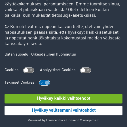
puhelinnumero)
yritystä koskevat tiedot (esim. yrityksen nimi ja
osoitteet)
käyttötiedot (esim. verkkosivuston käyttötavat)
mahdolliset suostumukset ja asetukset
Tietojen käsittelyn oikeusperustat ovat seuraavat:
sopimuksen täyttäminen ja sopimusta edeltävät
toimenpiteet (yleisen tietosuoja-asetuksen 6
artiklan 1 kohdan b alakohta)
liiketoiminnan kehittämiseen ja markkinoinnin
optimointiin liittyvät oikeutetut edut (yleisen
tietosuoja-asetuksen 6 artiklan 1 kohdan f
alakohta)
rekisteröityjen suostumus (yleisen tietosuoja-
asetuksen 6 artiklan 1 kohdan a alakohta)