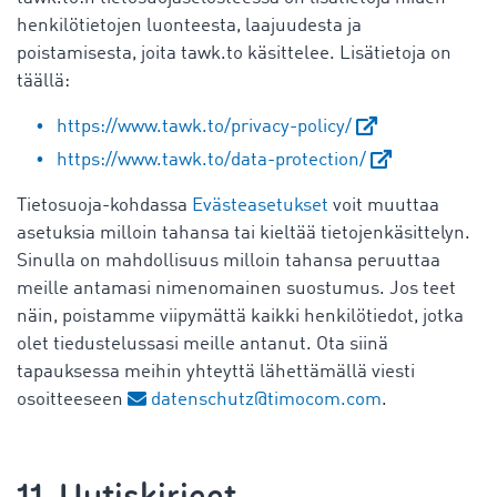
henkilötietojen luonteesta, laajuudesta ja
poistamisesta, joita tawk.to käsittelee. Lisätietoja on
täällä:
https://www.tawk.to/privacy-policy/
https://www.tawk.to/data-protection/
Tietosuoja-kohdassa
Evästeasetukset
voit muuttaa
asetuksia milloin tahansa tai kieltää tietojenkäsittelyn.
Sinulla on mahdollisuus milloin tahansa peruuttaa
meille antamasi nimenomainen suostumus. Jos teet
näin, poistamme viipymättä kaikki henkilötiedot, jotka
olet tiedustelussasi meille antanut. Ota siinä
tapauksessa meihin yhteyttä lähettämällä viesti
osoitteeseen
datenschutz@timocom.com
.
11. Uutiskirjeet