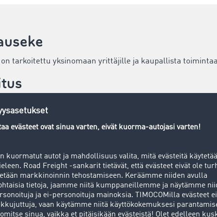
auseke
 tarkoitettu yksinomaan yrittäjille ja kaupallista toimintaa 
itus
isältö
ltö tuotetaan mahdollisimman huolellisesti. TIMOCOM GmbH
ston täydellisyydestä, paikkansapitävyydestä eikä ajankohtai
ä kaikkea saatavilla olevaa sisältöä omalla vastuullaan. Oma
 mielipiteenilmaisujaan, eivätkä aina edusta TIMOCOMin mieli
missään tapauksessa anna minkäänlaisia vakuuksia tai takuita
ihin tai tuotteisiin.
äytettävyys
verkkosivuille pääsyn mahdollisimman häiriöttömästi. Kaik