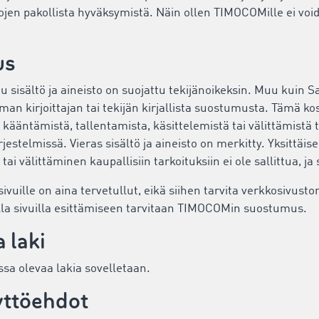
jen pakollista hyväksymistä. Näin ollen TIMOCOMille ei void
us
stu sisältö ja aineisto on suojattu tekijänoikeksin. Muu kuin 
lman kirjoittajan tai tekijän kirjallista suostumusta. Tämä kos
kääntämistä, tallentamista, käsittelemistä tai välittämistä 
rjestelmissä. Vieras sisältö ja aineisto on merkitty. Yksittäis
ai välittäminen kaupallisiin tarkoituksiin ei ole sallittua, ja
vuille on aina tervetullut, eikä siihen tarvita verkkosivust
lla sivuilla esittämiseen tarvitaan TIMOCOMin suostumus.
 laki
sa olevaa lakia sovelletaan.
äyttöehdot