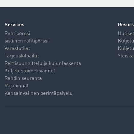
Services
Resurs
Rahtipörssi
Uutise
sisäinen rahtipörssi
Kuljet
Varastotilat
Kuljetu
Tarjouskilpailut
Yleiska
Reittisuunnittelu ja kulunlaskenta
Kuljetustoimeksiannot
Rahdin seuranta
Rajapinnat
Kansainvälinen perintäpalvelu