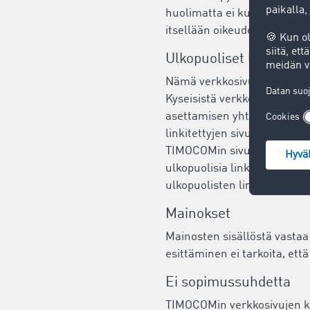
huolimatta ei kuitenkaan vo
itsellään oikeuden muuttaa 
Ulkopuoliset linkit
Nämä verkkosivut voivat sisä
Kyseisistä verkkosivuista v
asettamisen yhteydessä. Täll
linkitettyjen sivujen tämän
TIMOCOMin sivuille ei tarkoi
ulkopuolisia linkkejä jatkuva
ulkopuolisten linkkien sisält
Mainokset
Mainosten sisällöstä vastaa
esittäminen ei tarkoita, et
Ei sopimussuhdetta
TIMOCOMin verkkosivujen k