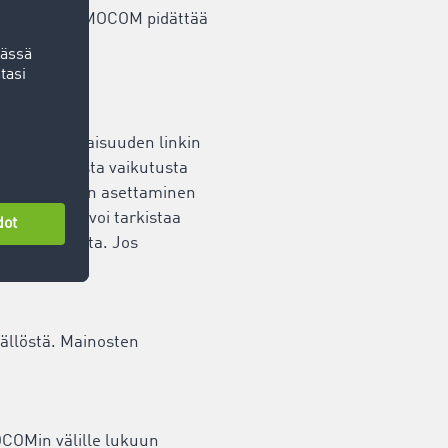
 häiriöitä. TIMOCOM pidättää
llön lainmukaisuuden linkin
e minkäänlaista vaikutusta
isten linkkien asettaminen
tarjoaja ei voi tarkistaa
nvastaisuudesta. Jos
sällöstä. Mainosten
COMin välille lukuun