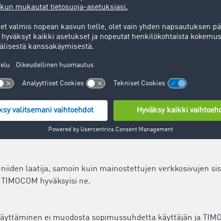
ida taata, että palvelun toiminnassa ei ilmenisi milloinkaan
sivuston tarjontaa tai lopettaa sen.
ltää linkkejä vieraille verkkosivuille.
astaa niiden ylläpitäjä. TIMOCOM on tarkistanut vieraan sisä
öin sisältö oli laillisesti asianmukaista. TIMOCOMilla ei ol
hetkiseen tai tulevaan esitysmuotoon tai sisältöön. Ulkopuol
ta sitä, että TIMOCOM omaksuisi linkitetyn sisällön. Palvelun 
sti ilman, että sillä olisi konkreettisia todisteita sivujen lai
ö osoittautuu lainvastaiseksi, linkit poistetaan välittömästi.
 niiden laatija, samoin kuin mainostettujen verkkosivujen si
tä TIMOCOM hyväksyisi ne.
äyttäminen ei muodosta sopimussuhdetta käyttäjän ja TIMO