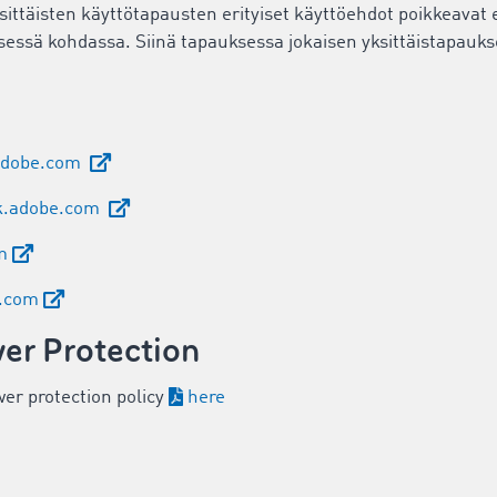
sittäisten käyttötapausten erityiset käyttöehdot poikkeavat 
eisessä kohdassa. Siinä tapauksessa jokaisen yksittäistapauk
adobe.com
k.adobe.com
m
e.com
er Protection
wer protection policy
here