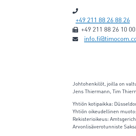
+49 211 88 26 88 26
+49 211 88 26 10 00
info.fi@timocom.
Johtohenkilöt, joilla on val
Jens Thiermann, Tim Thie
Yhtiön kotipaikka: Düsseldo
Yhtiön oikeudellinen muoto
Rekisterioikeus: Amtsgeric
Arvonlisäverotunniste Saks