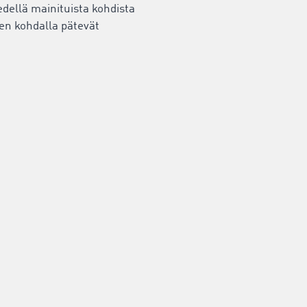
edellä mainituista kohdista
sen kohdalla pätevät