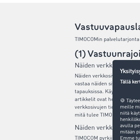
Vastuuvapausl
TIMOCOMin palvelutarjonta on
(1) Vastuunrajo
Näiden verkkosivujen s
Näiden verkkosivujen sisä
vastaa näiden sivujen ainei
tapauksissa. Käyttäjä käyttä
artikkelit ovat heidän omia
verkkosivujen tiedot eivät 
mitä tulee TIMOCOMin palvelu
Näiden verkkosivujen k
TIMOCOM pyrkii tarjoamaan 