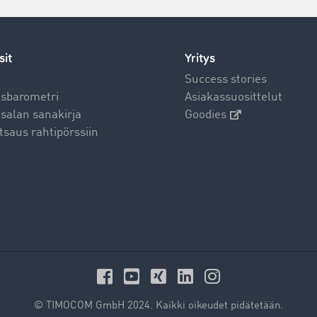
sit
Yritys
t
Success stories
usbarometri
Asiakassuosittelut
salan sanakirja
Goodies
tsaus rahtipörssiin
© TIMOCOM GmbH 2024. Kaikki oikeudet pidätetään.