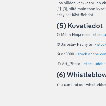
Jos näiden verkkosivujen yk
(1)-(3), siitä mainitaan kys
erityiset käyttöehdot.
(5) Kuvatiedot
© Milan Noga reco -
stock.
© Jaroslav Pachý Sr. -
stoc
© nd3000 -
stock.adobe.co
© Art_Photo –
stock.adob
(6) Whistleblow
You can find our whistleblo