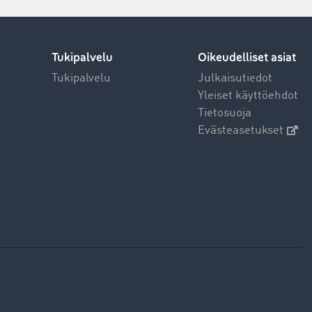
Tukipalvelu
Oikeudelliset asiat
Tukipalvelu
Julkaisutiedot
Yleiset käyttöehdot
Tietosuoja
Evästeasetukset