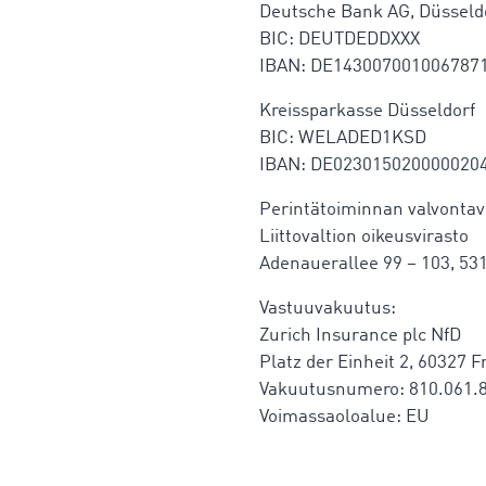
Deutsche Bank AG, Düsseld
BIC: DEUTDEDDXXX
IBAN: DE143007001006787
Kreissparkasse Düsseldorf
BIC: WELADED1KSD
IBAN: DE023015020000020
Perintätoiminnan valvonta
Liittovaltion oikeusvirasto
Adenauerallee 99 – 103, 53
Vastuuvakuutus:
Zurich Insurance plc NfD
Platz der Einheit 2, 60327 
Vakuutusnumero: 810.061.
Voimassaoloalue: EU