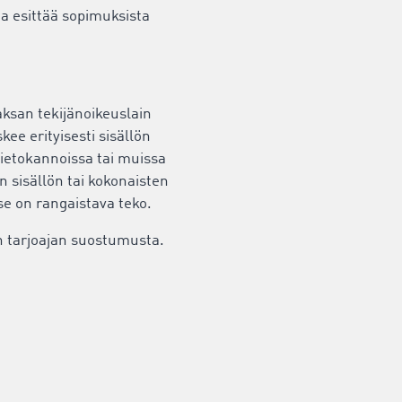
a esittää sopimuksista
Saksan tekijänoikeuslain
kee erityisesti sisällön
tietokannoissa tai muissa
en sisällön tai kokonaisten
 se on rangaistava teko.
on tarjoajan suostumusta.