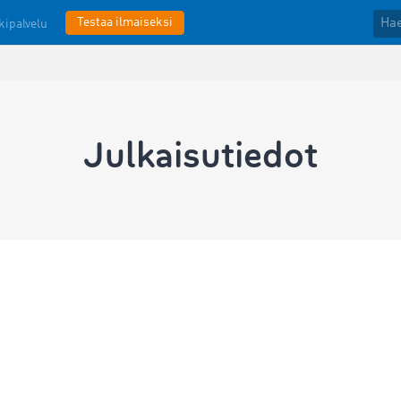
Testaa ilmaiseksi
kipalvelu
Julkaisutiedot