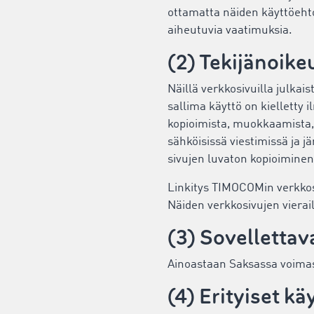
ottamatta näiden käyttöehto
aiheutuvia vaatimuksia.
(2) Tekijänoike
Näillä verkkosivuilla julkai
sallima käyttö on kielletty i
kopioimista, muokkaamista, 
sähköisissä viestimissä ja jä
sivujen luvaton kopioiminen t
Linkitys TIMOCOMin verkkosi
Näiden verkkosivujen vierai
(3) Sovellettava
Ainoastaan Saksassa voimas
(4) Erityiset k