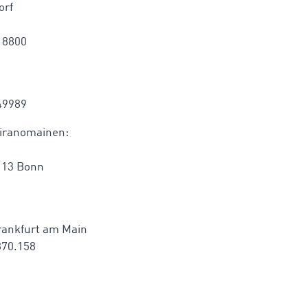
orf
18800
49989
viranomainen:
113 Bonn
Frankfurt am Main
870.158