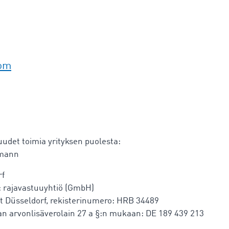
com
tuudet toimia yrityksen puolesta:
rmann
rf
: rajavastuuyhtiö (GmbH)
ht Düsseldorf, rekisterinumero: HRB 34489
an arvonlisäverolain 27 a §:n mukaan: DE 189 439 213