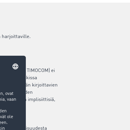
harjoittaville.
 (jäljempänä TIMOCOM) ei
suudesta kaikissa
lla nimellään kirjoittavien
piteitä. Näiden
, myöskään implisiittisiä,
esta huolellisuudesta