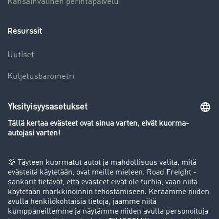
Kansainvälinen perintäpalvelu
Resurssit
Uutiset
Kuljetusbarometri
Kuljetusalan sanakirja
Yleiskatsaus rahtipörssiin
Yritys
Success stories
Asiakassuosittelut
Goodies