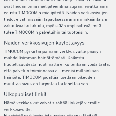
vastuullaan. Omalla nimellään kirjoittavien artikkelit
ovat heidän omia mielipiteenilmaisujaan, eivätkä aina
edusta TIMOCOMin mielipiteitä. Näiden verkkosivujen
tiedot eivät missään tapauksessa anna minkäänlaisia
vakuuksia tai takuita, myöskään implisiittisiä, mitä
tulee TIMOCOMin palveluihin tai tuotteisiin.
Näiden verkkosivujen käytettävyys
TIMOCOM pyrkii tarjoamaan verkkosivuille pääsyn
mahdollisimman häiriöttömästi. Kaikesta
huolellisuudesta huolimatta ei kuitenkaan voida taata,
että palvelun toiminnassa ei ilmenisi milloinkaan
häiriöitä. TIMOCOM pidättää itsellään oikeuden
muuttaa sivuston tarjontaa tai lopettaa sen.
Ulkopuoliset linkit
Nämä verkkosivut voivat sisältää linkkejä vieraille
verkkosivuille.