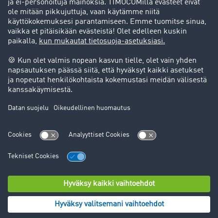
Tukipalvelu
Tukipalvelu
Oikeudelliset asiat
Julkaisutiedot
Yleiset käyttöehdot
Tietosuoja
Evästeasetukset
© TIMOCOM GmbH 2024. Kaikki oikeudet pidätetään.