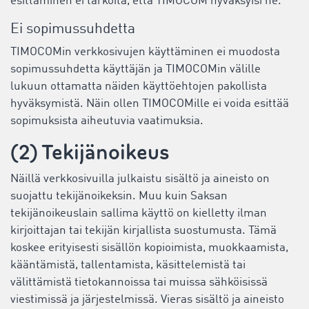
esittäminen ei tarkoita, että TIMOCOM hyväksyisi ne.
Ei sopimussuhdetta
TIMOCOMin verkkosivujen käyttäminen ei muodosta
sopimussuhdetta käyttäjän ja TIMOCOMin välille
lukuun ottamatta näiden käyttöehtojen pakollista
hyväksymistä. Näin ollen TIMOCOMille ei voida esittää
sopimuksista aiheutuvia vaatimuksia.
(2) Tekijänoikeus
Näillä verkkosivuilla julkaistu sisältö ja aineisto on
suojattu tekijänoikeksin. Muu kuin Saksan
tekijänoikeuslain sallima käyttö on kielletty ilman
kirjoittajan tai tekijän kirjallista suostumusta. Tämä
koskee erityisesti sisällön kopioimista, muokkaamista,
kääntämistä, tallentamista, käsittelemistä tai
välittämistä tietokannoissa tai muissa sähköisissä
viestimissä ja järjestelmissä. Vieras sisältö ja aineisto