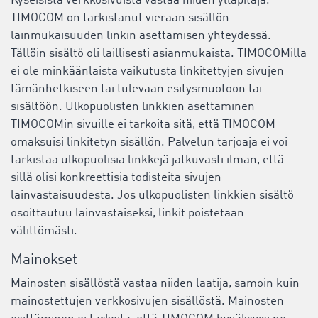
Kyseisistä verkkosivuista vastaa niiden ylläpitäjä.
TIMOCOM on tarkistanut vieraan sisällön
lainmukaisuuden linkin asettamisen yhteydessä.
Tällöin sisältö oli laillisesti asianmukaista. TIMOCOMilla
ei ole minkäänlaista vaikutusta linkitettyjen sivujen
tämänhetkiseen tai tulevaan esitysmuotoon tai
sisältöön. Ulkopuolisten linkkien asettaminen
TIMOCOMin sivuille ei tarkoita sitä, että TIMOCOM
omaksuisi linkitetyn sisällön. Palvelun tarjoaja ei voi
tarkistaa ulkopuolisia linkkejä jatkuvasti ilman, että
sillä olisi konkreettisia todisteita sivujen
lainvastaisuudesta. Jos ulkopuolisten linkkien sisältö
osoittautuu lainvastaiseksi, linkit poistetaan
välittömästi.
Mainokset
Mainosten sisällöstä vastaa niiden laatija, samoin kuin
mainostettujen verkkosivujen sisällöstä. Mainosten