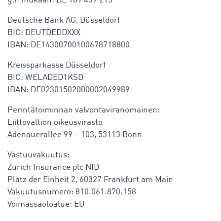
§:n mukaan: DE 189 439 213
Deutsche Bank AG, Düsseldorf
BIC: DEUTDEDDXXX
IBAN: DE14300700100678718800
Kreissparkasse Düsseldorf
BIC: WELADED1KSD
IBAN: DE02301502000002049989
Perintätoiminnan valvontaviranomainen:
Liittovaltion oikeusvirasto
Adenauerallee 99 – 103, 53113 Bonn
Vastuuvakuutus:
Zurich Insurance plc NfD
Platz der Einheit 2, 60327 Frankfurt am Main
Vakuutusnumero: 810.061.870.158
Voimassaoloalue: EU