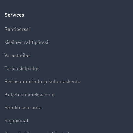
Services
Rahtipörssi
sisäinen rahtipörssi
Varastotilat
Tarjouskilpailut
Reittisuunnittelu ja kulunlaskenta
Kuljetustoimeksiannot
Rahdin seuranta
Rajapinnat