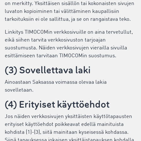
on merkitty. Yksittäisen sisällön tai kokonaisten sivujen
luvaton kopioiminen tai välittäminen kaupallisiin
tarkoituksiin ei ole sallittua, ja se on rangaistava teko.
Linkitys TIMOCOMin verkkosivuille on aina tervetullut,
eikä siihen tarvita verkkosivuston tarjoajan
suostumusta. Näiden verkkosivujen vierailla sivuilla
esittämiseen tarvitaan TIMOCOMin suostumus.
(3) Sovellettava laki
Ainoastaan Saksassa voimassa olevaa lakia
sovelletaan.
(4) Erityiset käyttöehdot
Jos näiden verkkosivujen yksittäisten käyttötapausten
erityiset käyttöehdot poikkeavat edellä mainituista
kohdista (1)-(3), siitä mainitaan kyseisessä kohdassa.
Siinä tapauksessa jokaisen yksittäistapauksen kohdalla