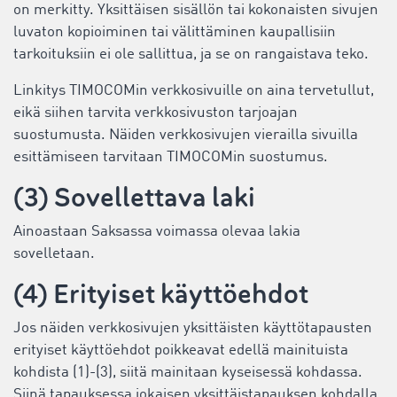
on merkitty. Yksittäisen sisällön tai kokonaisten sivujen
luvaton kopioiminen tai välittäminen kaupallisiin
tarkoituksiin ei ole sallittua, ja se on rangaistava teko.
Linkitys TIMOCOMin verkkosivuille on aina tervetullut,
eikä siihen tarvita verkkosivuston tarjoajan
suostumusta. Näiden verkkosivujen vierailla sivuilla
esittämiseen tarvitaan TIMOCOMin suostumus.
(3) Sovellettava laki
Ainoastaan Saksassa voimassa olevaa lakia
sovelletaan.
(4) Erityiset käyttöehdot
Jos näiden verkkosivujen yksittäisten käyttötapausten
erityiset käyttöehdot poikkeavat edellä mainituista
kohdista (1)-(3), siitä mainitaan kyseisessä kohdassa.
Siinä tapauksessa jokaisen yksittäistapauksen kohdalla