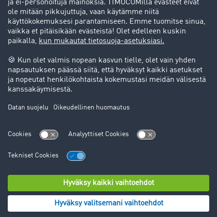
Tukipalvelu
Tukipalvelu
Oikeudelliset asiat
Julkaisutiedot
Yleiset käyttöehdot
Tietosuoja
Evästeasetukset
© TIMOCOM GmbH 2024. Kaikki oikeudet pidätetään.