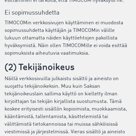
esittäminen ei tarkoita, että TIMOCOM hyväksyisi ne.
Ei sopimussuhdetta
TIMOCOMin verkkosivujen käyttäminen ei muodosta
sopimussuhdetta käyttäjän ja TIMOCOMin välille
lukuun ottamatta näiden käyttöehtojen pakollista
hyväksymistä. Näin ollen TIMOCOMille ei voida esittää
sopimuksista aiheutuvia vaatimuksia.
(2) Tekijänoikeus
Näillä verkkosivuilla julkaistu sisältö ja aineisto on
suojattu tekijänoikeksin. Muu kuin Saksan
tekijänoikeuslain sallima käyttö on kielletty ilman
kirjoittajan tai tekijän kirjallista suostumusta. Tämä
koskee erityisesti sisällön kopioimista, muokkaamista,
kääntämistä, tallentamista, käsittelemistä tai
välittämistä tietokannoissa tai muissa sähköisissä
viestimissä ja järjestelmissä. Vieras sisältö ja aineisto