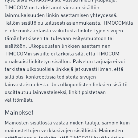
Kyseisistä verkkosivuista vastaa niiden ylläpitäjä.
TIMOCOM on tarkistanut vieraan sisällön
lainmukaisuuden linkin asettamisen yhteydessä.
Tällöin sisältö oli laillisesti asianmukaista. TIMOCOMilla
ei ole minkäänlaista vaikutusta linkitettyjen sivujen
tämänhetkiseen tai tulevaan esitysmuotoon tai
sisältöön. Ulkopuolisten linkkien asettaminen
TIMOCOMin sivuille ei tarkoita sitä, että TIMOCOM
omaksuisi linkitetyn sisällön. Palvelun tarjoaja ei voi
tarkistaa ulkopuolisia linkkejä jatkuvasti ilman, että
sillä olisi konkreettisia todisteita sivujen
lainvastaisuudesta. Jos ulkopuolisten linkkien sisältö
osoittautuu lainvastaiseksi, linkit poistetaan
välittömästi.
Mainokset
Mainosten sisällöstä vastaa niiden laatija, samoin kuin
mainostettujen verkkosivujen sisällöstä. Mainosten