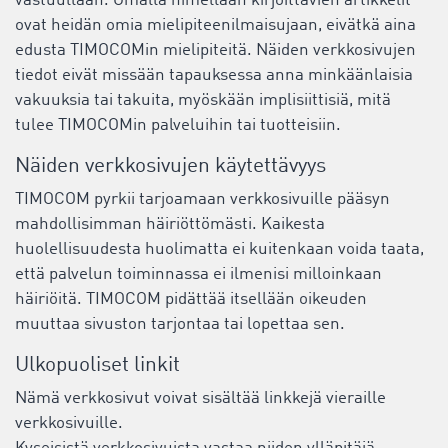
vastuullaan. Omalla nimellään kirjoittavien artikkelit
ovat heidän omia mielipiteenilmaisujaan, eivätkä aina
edusta TIMOCOMin mielipiteitä. Näiden verkkosivujen
tiedot eivät missään tapauksessa anna minkäänlaisia
vakuuksia tai takuita, myöskään implisiittisiä, mitä
tulee TIMOCOMin palveluihin tai tuotteisiin.
Näiden verkkosivujen käytettävyys
TIMOCOM pyrkii tarjoamaan verkkosivuille pääsyn
mahdollisimman häiriöttömästi. Kaikesta
huolellisuudesta huolimatta ei kuitenkaan voida taata,
että palvelun toiminnassa ei ilmenisi milloinkaan
häiriöitä. TIMOCOM pidättää itsellään oikeuden
muuttaa sivuston tarjontaa tai lopettaa sen.
Ulkopuoliset linkit
Nämä verkkosivut voivat sisältää linkkejä vieraille
verkkosivuille.