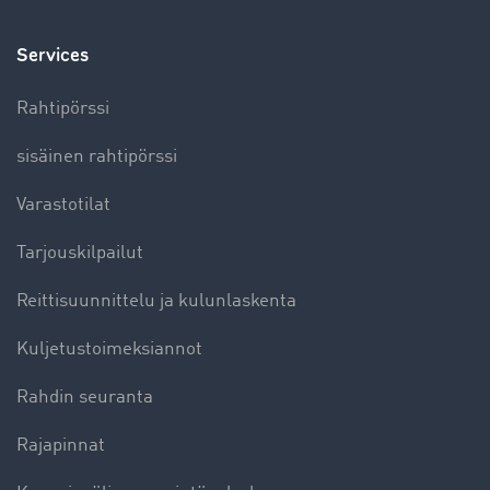
Services
Rahtipörssi
sisäinen rahtipörssi
Varastotilat
Tarjouskilpailut
Reittisuunnittelu ja kulunlaskenta
Kuljetustoimeksiannot
Rahdin seuranta
Rajapinnat