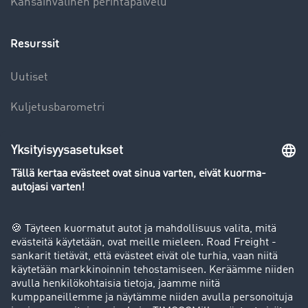
Kansainvälinen perintäpalvelu
Resurssit
Uutiset
Kuljetusbarometri
Kuljetusalan sanakirja
Yleiskatsaus rahtipörssiin
Yritys
Success stories
Asiakassuosittelut
Goodies