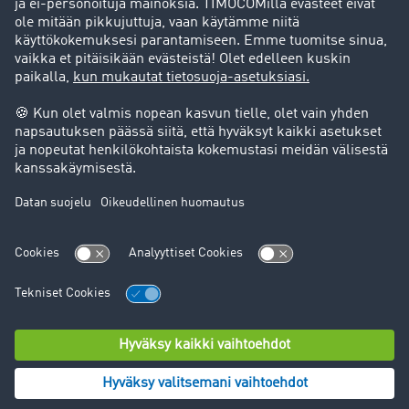
Tukipalvelu
Tukipalvelu
Oikeudelliset asiat
Julkaisutiedot
Yleiset käyttöehdot
Tietosuoja
Evästeasetukset
© TIMOCOM GmbH 2024. Kaikki oikeudet pidätetään.