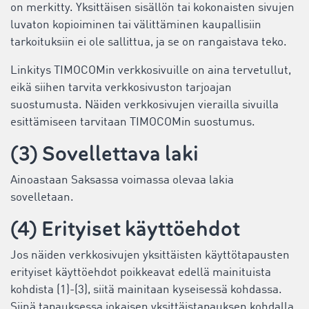
on merkitty. Yksittäisen sisällön tai kokonaisten sivujen
luvaton kopioiminen tai välittäminen kaupallisiin
tarkoituksiin ei ole sallittua, ja se on rangaistava teko.
Linkitys TIMOCOMin verkkosivuille on aina tervetullut,
eikä siihen tarvita verkkosivuston tarjoajan
suostumusta. Näiden verkkosivujen vierailla sivuilla
esittämiseen tarvitaan TIMOCOMin suostumus.
(3) Sovellettava laki
Ainoastaan Saksassa voimassa olevaa lakia
sovelletaan.
(4) Erityiset käyttöehdot
Jos näiden verkkosivujen yksittäisten käyttötapausten
erityiset käyttöehdot poikkeavat edellä mainituista
kohdista (1)-(3), siitä mainitaan kyseisessä kohdassa.
Siinä tapauksessa jokaisen yksittäistapauksen kohdalla