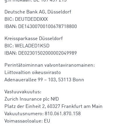
§:n mukaan: DE 189 439 213
Deutsche Bank AG, Düsseldorf
BIC: DEUTDEDDXXX
IBAN: DE14300700100678718800
Kreissparkasse Düsseldorf
BIC: WELADED1KSD
IBAN: DE02301502000002049989
Perintätoiminnan valvontaviranomainen:
Liittovaltion oikeusvirasto
Adenauerallee 99 – 103, 53113 Bonn
Vastuuvakuutus:
Zurich Insurance plc NfD
Platz der Einheit 2, 60327 Frankfurt am Main
Vakuutusnumero: 810.061.870.158
Voimassaoloalue: EU