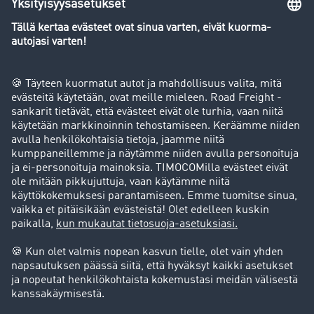
Yleiskatsaus rahtipörssiin
Yritys
Success stories
Asiakassuosittelut
Goodies
Tukipalvelu
Tukipalvelu
Oikeudelliset asiat
Julkaisutiedot