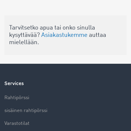
Tarvitsetko apua tai onko sinulla
kysyttävää?
Asiakastukemme
auttaa
mielellään.
Services
Rahtipörssi
sisäinen rahtipörssi
Varastotilat