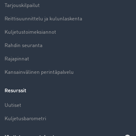
Tarjouskilpailut
Reittisuunnittelu ja kulunlaskenta
Kuljetustoimeksiannot
Rahdin seuranta
Rajapinnat
Kansainvälinen perintäpalvelu
Resurssit
Uutiset
Kuljetusbarometri
Kuljetusalan sanakirja