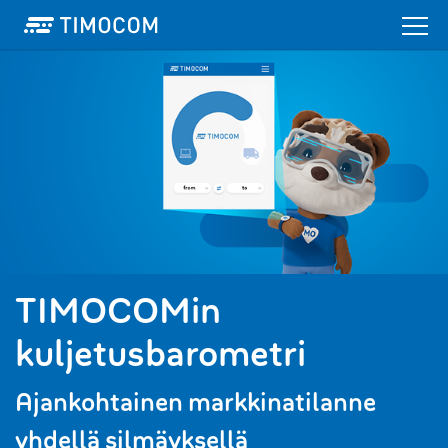
TIMOCOMin
kuljetusbarometri
Ajankohtainen markkinatilanne
yhdellä silmäyksellä