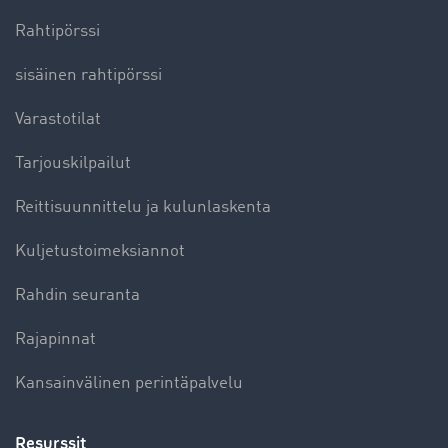
Rahtipörssi
sisäinen rahtipörssi
Varastotilat
Tarjouskilpailut
Reittisuunnittelu ja kulunlaskenta
Kuljetustoimeksiannot
Rahdin seuranta
Rajapinnat
Kansainvälinen perintäpalvelu
Resurssit