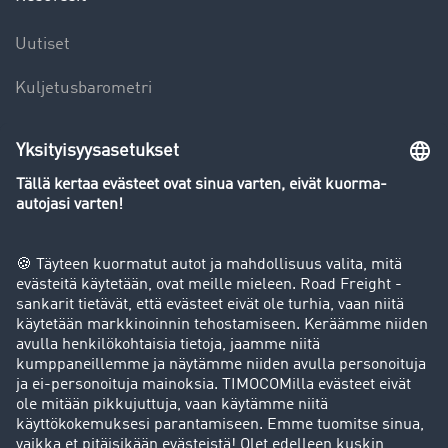
Uutiset
Kuljetusbarometri
Kuljetusalan sanakirja
Yleiskatsaus rahtipörssiin
Yritys
Success stories
Asiakassuosittelut
Goodies
Tukipalvelu