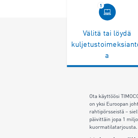
Välitä tai löydä
kuljetustoimeksiant
a
Ota käyttöösi TIMOCO
on yksi Euroopan joh
rahtipörsseistä – siel
päivittäin jopa 1 milj
kuormatilatarjousta.