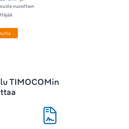
ousta vuosittain
ttäjää
sutta
lu
TIMOCOMin
ttaa