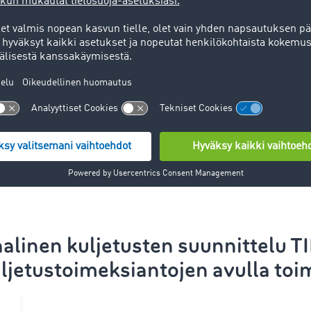
Nopeaa viestintää
Digitaalisen prosessin ansiosta
viestintä liikekumppaneiden
kanssa käy nopeasti. Tämä
nopeuttaa huomattavasti
tietojen välittämistä.
aalinen
kuljetusten suunnittelu
T
ljetustoimeksiantojen avulla toim