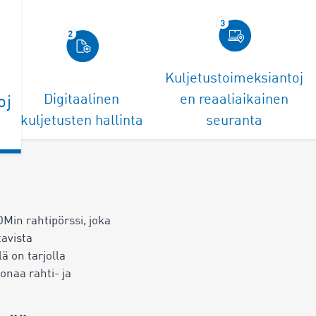
Kuljetustoimeksiantoj
Digitaalinen
en reaaliaikainen
oj
kuljetusten hallinta
seuranta
Min rahtipörssi, joka
tavista
lä on tarjolla
oonaa rahti- ja