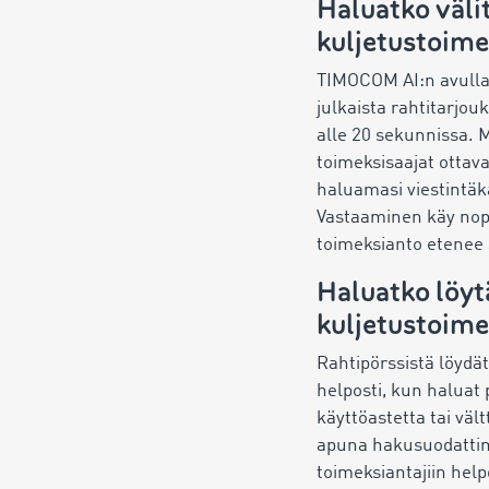
Haluatko väli
kuljetustoime
TIMOCOM AI:n avulla v
julkaista rahtitarjou
alle 20 sekunnissa. 
toimeksisaajat ottav
haluamasi viestintäk
Vastaaminen käy nope
toimeksianto etenee 
Haluatko löyt
kuljetustoime
Rahtipörssistä löydät
helposti, kun haluat
käyttöastetta tai vält
apuna hakusuodattimi
toimeksiantajiin help