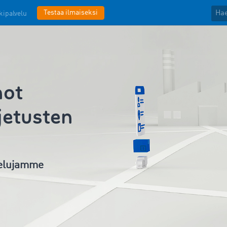
Testaa ilmaiseksi
kipalvelu
not
jetusten
velujamme