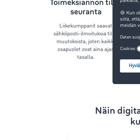
Toimeksiannon tilan
seuranta
Liikekumppanit saavat
sähköposti-ilmoituksia tilan
muutoksista, joten kaikki
osapuolet ovat aina ajan
tasalla.
Näin digit
ku