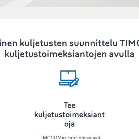
linen
kuljetusten suunnittelu
TIM
kuljetustoimeksiantojen avulla
Tee
kuljetustoimeksiant
oja
TIMOCOMin rahtipörssissä