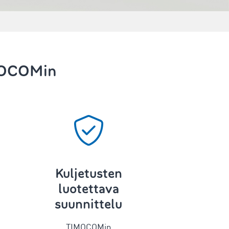
OCOMin
Kuljetusten
luotettava
suunnittelu
TIMOCOMin