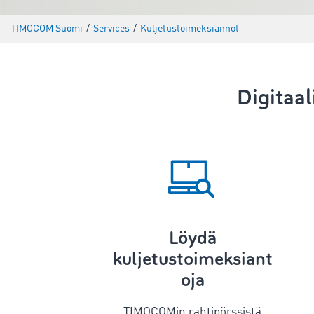
TIMOCOM Suomi
/
Services
/
Kuljetustoimeksiannot
Digitaa
Löydä
kuljetustoimeksiant
oja
TIMOCOMin rahtipörssistä