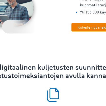
kuormatilatarj
Yli 156 000 käy
Kokeile nyt mak
igitaalinen
kuljetusten suunnitte
etustoimeksiantojen avulla kanna