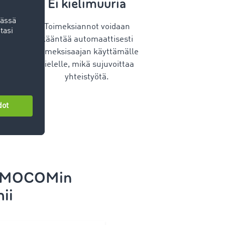
Ei kielimuuria
Toimeksiannot voidaan
kääntää automaattisesti
toimeksisaajan käyttämälle
kielelle, mikä sujuvoittaa
yhteistyötä.
IMOCOMin
ii