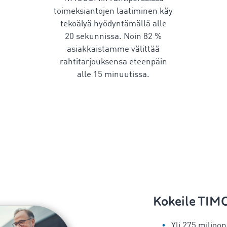
toimeksiantojen laatiminen käy
tekoälyä hyödyntämällä alle
20 sekunnissa. Noin 82 %
asiakkaistamme välittää
rahtitarjouksensa eteenpäin
alle 15 minuutissa.
Kokeile TI
Yli 275 miljoon