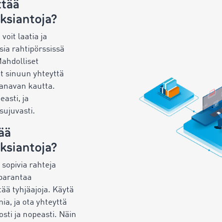
ttää
ksiantoja?
oit laatia ja
ksia rahtipörssissä
Mahdolliset
at sinuun yhteyttä
anavan kautta.
asti, ja
sujuvasti.
ää
ksiantoja?
 sopivia rahteja
 parantaa
tää tyhjäajoja. Käytä
a, ja ota yhteyttä
osti ja nopeasti. Näin