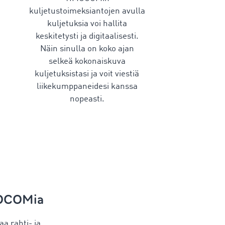
kuljetustoimeksiantojen avulla
kuljetuksia voi hallita
keskitetysti ja digitaalisesti.
Näin sinulla on koko ajan
selkeä kokonaiskuva
kuljetuksistasi ja voit viestiä
liikekumppaneidesi kanssa
nopeasti.
MOCOMia
aa rahti- ja