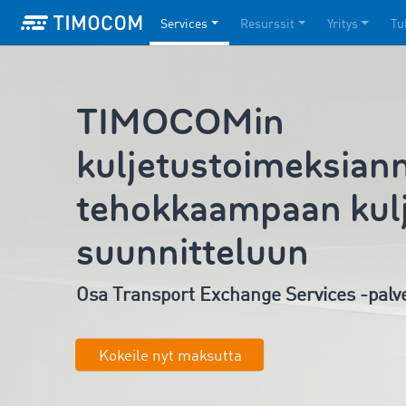
Services
Resurssit
Yritys
Tu
TIMOCOMin
kuljetustoimeksian
tehokkaampaan kul
suunnitteluun
Osa Transport Exchange Services -pal
Kokeile nyt maksutta