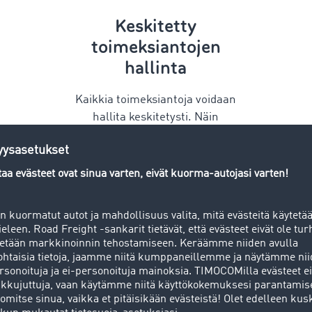
Keskitetty
toimeksiantojen
hallinta
Kaikkia toimeksiantoja voidaan
hallita keskitetysti. Näin
toimeksiannoista saa helposti
selkeän kokonaiskuvan eikä
tärkeitä tietoja pääse
häviämään.