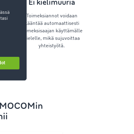
Ei kielimuuria
Toimeksiannot voidaan
kääntää automaattisesti
toimeksisaajan käyttämälle
kielelle, mikä sujuvoittaa
yhteistyötä.
IMOCOMin
ii