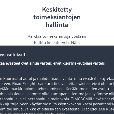
Keskitetty
toimeksiantojen
hallinta
Kaikkia toimeksiantoja voidaan
hallita keskitetysti. Näin
toimeksiannoista saa helposti
selkeän kokonaiskuvan eikä
tärkeitä tietoja pääse
häviämään.