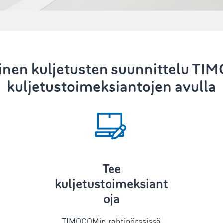
linen
kuljetusten suunnittelu
TIM
kuljetustoimeksiantojen avulla
Tee
kuljetustoimeksiant
oja
TIMOCOMin rahtipörssissä