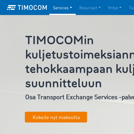
Services
Resurssit
Yritys
Tu
TIMOCOMin
kuljetustoimeksian
tehokkaampaan kul
suunnitteluun
Osa Transport Exchange Services -pal
Kokeile nyt maksutta