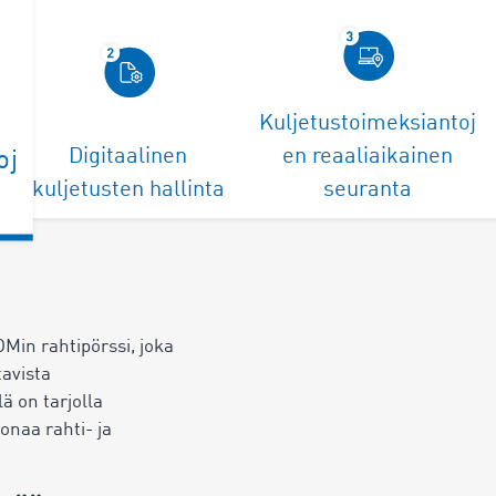
Kuljetustoimeksiantoj
Digitaalinen
en reaaliaikainen
oj
kuljetusten hallinta
seuranta
Min rahtipörssi, joka
tavista
lä on tarjolla
oonaa rahti- ja