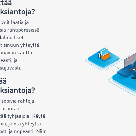
ttää
ksiantoja?
oit laatia ja
ksia rahtipörssissä
Mahdolliset
at sinuun yhteyttä
anavan kautta.
asti, ja
sujuvasti.
ää
ksiantoja?
 sopivia rahteja
 parantaa
tää tyhjäajoja. Käytä
a, ja ota yhteyttä
osti ja nopeasti. Näin