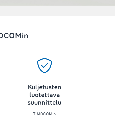
OCOMin
Kuljetusten
luotettava
suunnittelu
TIMOCOMin