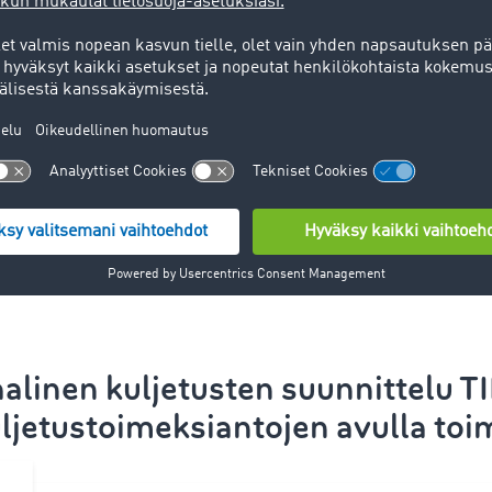
Nopeaa viestintää
Digitaalisen prosessin ansiosta
viestintä liikekumppaneiden
kanssa käy nopeasti. Tämä
nopeuttaa huomattavasti
tietojen välittämistä.
aalinen
kuljetusten suunnittelu
T
ljetustoimeksiantojen avulla toim