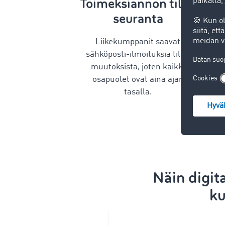
Toimeksiannon tilan
seuranta
Liikekumppanit saavat
sähköposti-ilmoituksia tilan
muutoksista, joten kaikki
osapuolet ovat aina ajan
tasalla.
Näin digit
ku