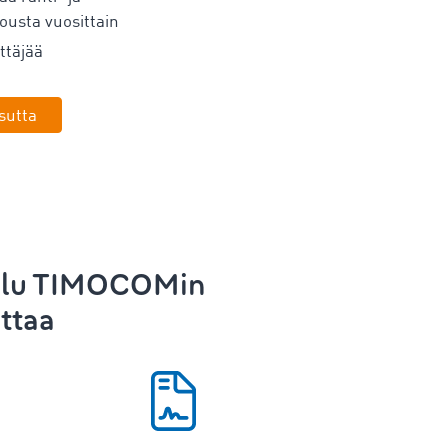
ousta vuosittain
ttäjää
sutta
lu
TIMOCOMin
ttaa