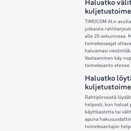
Haluatko väli
kuljetustoime
TIMOCOM AI:n avulla v
julkaista rahtitarjou
alle 20 sekunnissa. 
toimeksisaajat ottav
haluamasi viestintäk
Vastaaminen käy nope
toimeksianto etenee 
Haluatko löyt
kuljetustoime
Rahtipörssistä löydät
helposti, kun haluat
käyttöastetta tai vält
apuna hakusuodattimi
toimeksiantajiin help