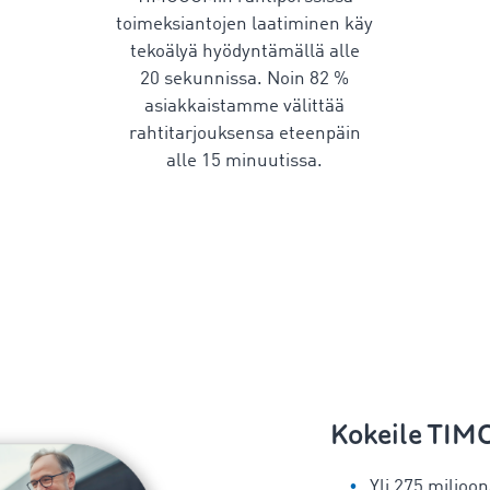
toimeksiantojen laatiminen käy
tekoälyä hyödyntämällä alle
20 sekunnissa. Noin 82 %
asiakkaistamme välittää
rahtitarjouksensa eteenpäin
alle 15 minuutissa.
Kokeile TI
Yli 275 miljoon