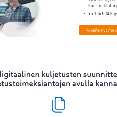
kuormatilatarj
Yli 156 000 käy
Kokeile nyt mak
igitaalinen
kuljetusten suunnitte
etustoimeksiantojen avulla kanna