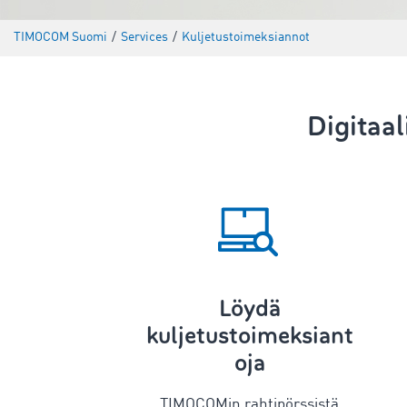
TIMOCOM Suomi
/
Services
/
Kuljetustoimeksiannot
Digitaa
Löydä
kuljetustoimeksiant
oja
TIMOCOMin rahtipörssistä