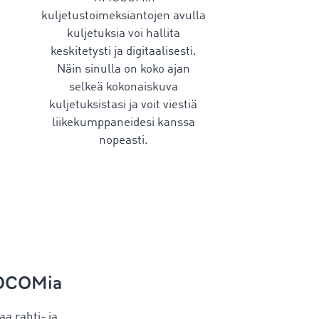
kuljetustoimeksiantojen avulla
kuljetuksia voi hallita
keskitetysti ja digitaalisesti.
Näin sinulla on koko ajan
selkeä kokonaiskuva
kuljetuksistasi ja voit viestiä
liikekumppaneidesi kanssa
nopeasti.
MOCOMia
aa rahti- ja