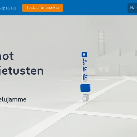
Testaa ilmaiseksi
kipalvelu
not
jetusten
velujamme