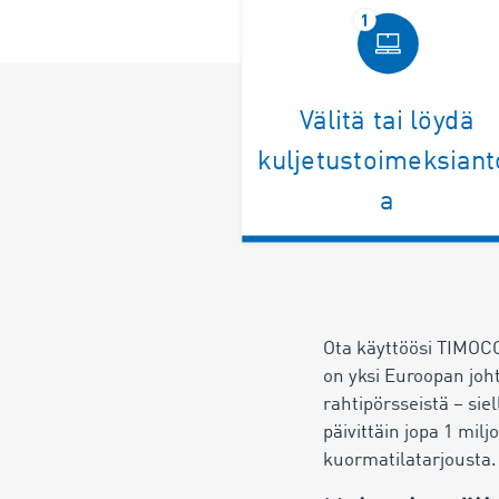
Välitä tai löydä
kuljetustoimeksiant
a
Ota käyttöösi TIMOCO
on yksi Euroopan joh
rahtipörsseistä – siel
päivittäin jopa 1 milj
kuormatilatarjousta.