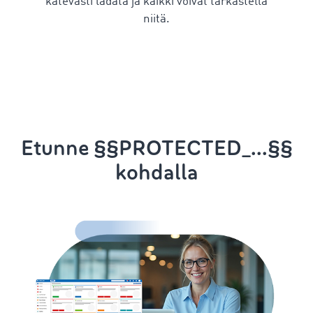
kätevästi ladata ja kaikki voivat tarkastella
niitä.
Etunne §§PROTECTED_...§§
kohdalla