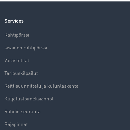
Services
Rahtipörssi
sisäinen rahtipörssi
Varastotilat
Tarjouskilpailut
Reittisuunnittelu ja kulunlaskenta
Kuljetustoimeksiannot
Rahdin seuranta
Rajapinnat