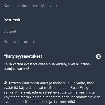
Kansainvälinen perintäpalvelu
Resurssit
Uutiset
Kuljetusbarometri
Kuljetusalan sanakirja
Yleiskatsaus rahtipörssiin
Yritys
Success stories
Asiakassuosittelut