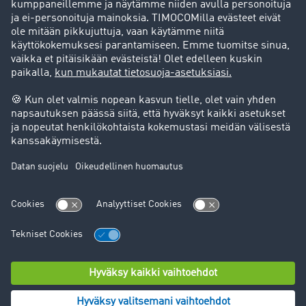
Goodies
Tukipalvelu
Tukipalvelu
Oikeudelliset asiat
Julkaisutiedot
Yleiset käyttöehdot
Tietosuoja
Evästeasetukset