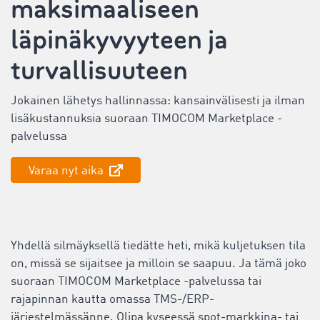
maksimaaliseen
läpinäkyvyyteen ja
turvallisuuteen
Jokainen lähetys hallinnassa: kansainvälisesti ja ilman
lisäkustannuksia suoraan TIMOCOM Marketplace -
palvelussa
Varaa nyt aika
Yhdellä silmäyksellä tiedätte heti, mikä kuljetuksen tila
on, missä se sijaitsee ja milloin se saapuu. Ja tämä joko
suoraan TIMOCOM Marketplace -palvelussa tai
rajapinnan kautta omassa TMS-/ERP-
järjestelmässänne. Olipa kyseessä spot-markkina- tai