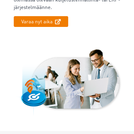
olemassa olevaan kuljetustenhallinta- tai ERP-
järjestelmäänne.
Varaa nyt aika