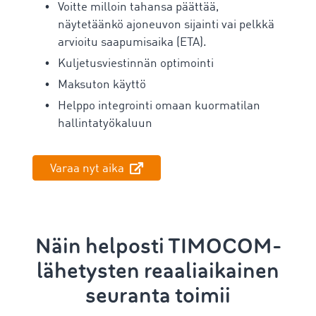
Voitte milloin tahansa päättää,
näytetäänkö ajoneuvon sijainti vai pelkkä
arvioitu saapumisaika (ETA).
Kuljetusviestinnän optimointi
Maksuton käyttö
Helppo integrointi omaan kuormatilan
hallintatyökaluun
Varaa nyt aika
Näin helposti TIMOCOM-
lähetysten reaaliaikainen
seuranta toimii