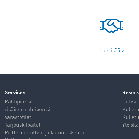
Lue lisää >
Services
Resurs
Rahtipörssi
Uutise
sisäinen rahtipörssi
Kuljet
Varastotilat
Kuljetu
Tarjouskilpailut
Yleiska
Reittisuunnittelu ja kulunlaskenta