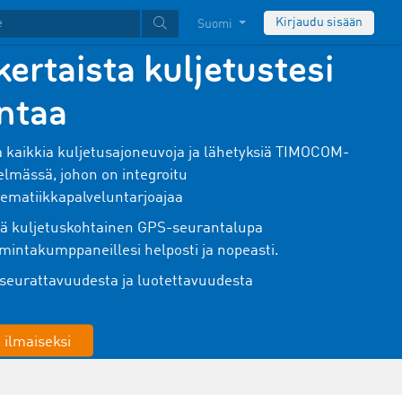
Kirjaudu sisään
Suomi
ertaista kuljetustesi
ntaa
 kaikkia kuljetusajoneuvoja ja lähetyksiä TIMOCOM-
telmässä, johon on integroitu
lematiikkapalveluntarjoajaa
 kuljetuskohtainen GPS-seurantalupa
oimintakumppaneillesi helposti ja nopeasti.
seurattavuudesta ja luotettavuudesta
 ilmaiseksi