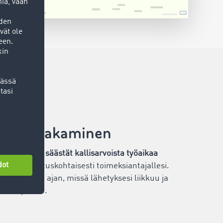
ietojen jakaminen
et kyselyt ja
säästät kallisarvoista työaikaa
itiedot kuljetuskohtaisesti toimeksiantajallesi.
tiedät koko ajan, missä lähetyksesi liikkuu ja
etaan perille.