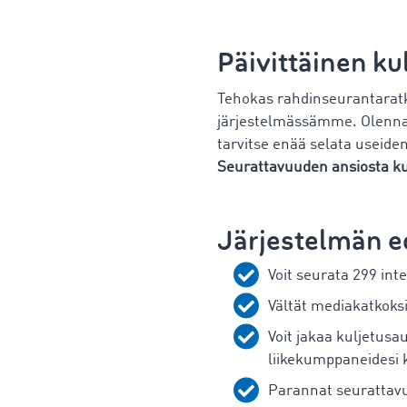
Päivittäinen k
Tehokas rahdinseurantarat
järjestelmässämme. Olennaise
tarvitse enää selata useiden
Seurattavuuden ansiosta ku
Järjestelmän e
Voit seurata 299 inte
Vältät mediakatkoks
Voit jakaa kuljetusau
liikekumppaneidesi 
Parannat seurattavu