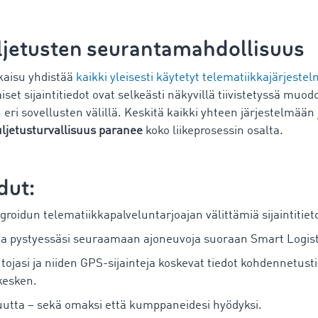
uljetusten seurantamahdollisuus
kaisu yhdistää
kaikki yleisesti käytetyt telematiikkajärjeste
t sijaintitiedot ovat selkeästi näkyvillä tiivistetyssä muodo
 eri sovellusten välillä. Keskitä kaikki yhteen järjestelmään 
ljetusturvallisuus paranee
koko liikeprosessin osalta.
dut:
groidun telematiikkapalveluntarjoajan välittämiä sijaintitieto
ia pystyessäsi seuraamaan ajoneuvoja suoraan Smart Logisti
tojasi ja niiden GPS-sijainteja koskevat tiedot kohdennetusti
kesken.
utta – sekä omaksi että kumppaneidesi hyödyksi.