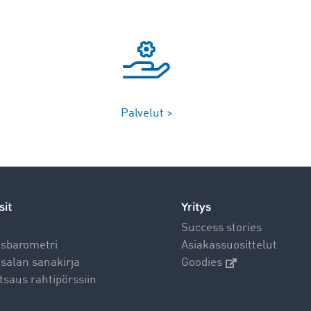
Palvelut >
sit
Yritys
t
Success stories
usbarometri
Asiakassuosittelut
salan sanakirja
Goodies
tsaus rahtipörssiin