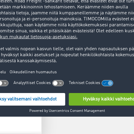
Sijaintit
Vältät ylimääräis
jakamalla sijaint
Toimeksiantajana 
milloin se toimit