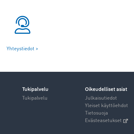
Yhteystiedot >
Tukipalvelu
Oikeudelliset asiat
Tukipalvelu
Julkaisutiedot
Yleiset käyttöehdot
Tietosuoja
Evästeasetukset