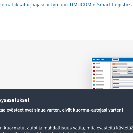
ematiikkatarjoajasi liittymään TIMOCOMin Smart Logistics 
ä kartalta
, sillä
t on koottu
t myös etsiä
i