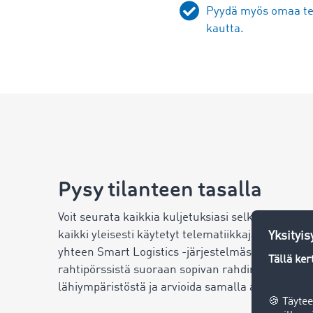
Pyydä myös omaa tel
kautta.
Pysy tilanteen tasalla
Voit seurata kaikkia kuljetuksiasi selkeästi
yhdelt
kaikki yleisesti käytetyt telematiikkajärjestelmä
yhteen Smart Logistics -järjestelmässämme. Voi
rahtipörssistä suoraan sopivan rahdin ajoneuvos
lähiympäristöstä ja arvioida samalla ajomatkan.