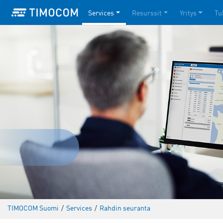
Services
Resurssit
Yritys
Tu
TIMOCOM Suomi
/
Services
/
Rahdin seuranta