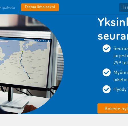
Testaa ilmaiseksi
kipalvelu
Yksink
seura
Seuraa
järjes
299 te
Myönnä
liiket
Hyödy 
Kokeile nyt