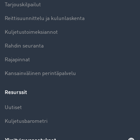
Tarjouskilpailut
Reittisuunnittelu ja kulunlaskenta
Kuljetustoimeksiannot
Rahdin seuranta
Rajapinnat
Kansainvälinen perintäpalvelu
Resurssit
Uutiset
Kuljetusbarometri
Kuljetusalan sanakirja