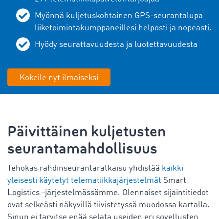
Myönnä kuljetuskohtainen GPS-seurantalupa
liiketoimintakumppaneillesi helposti ja nopeasti.
Hyödy seurattavuudesta ja luotettavuudesta
Kokeile nyt ilmaiseksi
Päivittäinen kuljetusten
seurantamahdollisuus
Tehokas rahdinseurantaratkaisu yhdistää
kaikki
yleisesti käytetyt telematiikkajärjestelmät
Smart
Logistics -järjestelmässämme. Olennaiset sijaintitiedot
ovat selkeästi näkyvillä tiivistetyssä muodossa kartalla.
Sinun ei tarvitse enää selata useiden eri sovellusten