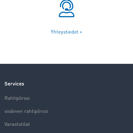
Yhteystiedot >
Services
Rahtipörssi
sisäinen rahtipörssi
Varastotilat