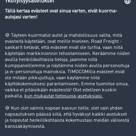
Yleiskatsaus rahtipörssiin
Yritys
Success stories
Asiakassuosittelut
Goodies
Tukipalvelu
Tukipalvelu
Oikeudelliset asiat
Julkaisutiedot