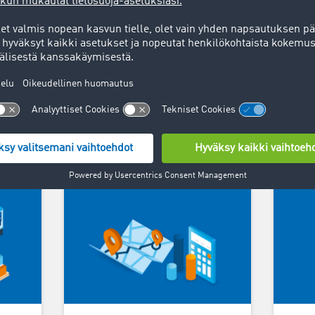
roopassa. Yli 58 000
aisuihin.
Korityyppi
oad Freight -ratkaisut rahdinkul