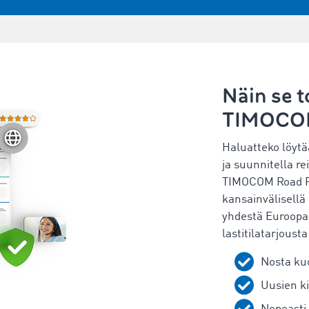
Näin se t
TIMOCOM 
Haluatteko löytä
ja suunnitella rei
TIMOCOM Road Fr
kansainvälisellä 
yhdestä Euroopan 
lastitilatarjoust
Nosta ku
Uusien ki