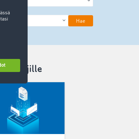
Hae
jettajille