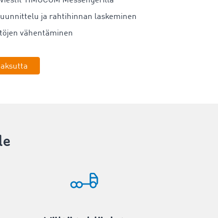
 viestit TIMOCOM Messengerillä
suunnittelu ja rahtihinnan laskeminen
töjen vähentäminen
maksutta
le