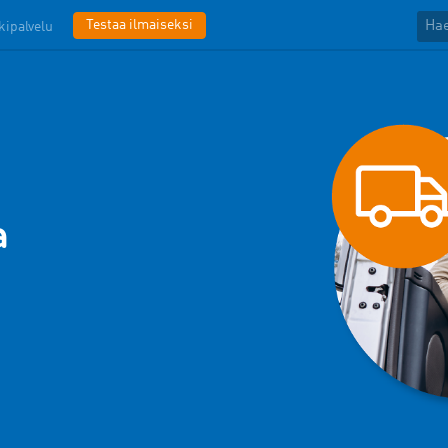
Testaa ilmaiseksi
kipalvelu
a