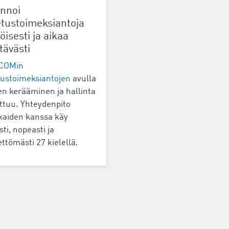
innoi
etustoimeksiantoja
öisesti ja aikaa
tävästi
COMin
tustoimeksiantojen
avulla
jen kerääminen ja hallinta
ttuu. Yhteydenpito
kaiden kanssa käy
ti, nopeasti ja
ettömästi 27 kielellä.