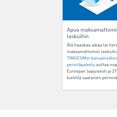
Apua maksamattomi
laskuihin
Älä haaskaa aikaa tai he
maksamattomiin laskuihi
TIMOCOMin kansainvälin
perintäpalvelu
auttaa nop
Euroopan laajuisesti ja 27
kielellä saatavien perinn