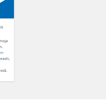
in
rmoja
n.
en
easti,
ässä.