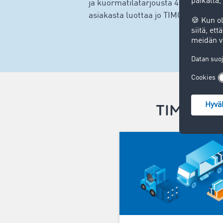
ja kuormatilatarjousta 46 maasta Eu
asiakasta luottaa jo TIMOCOMin ratk
TIMOCOM R