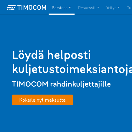
Services
Resurssit
Yritys
Tu
Löydä helposti
kuljetustoimeksiantoj
TIMOCOM rahdinkuljettajille
Kokeile nyt maksutta