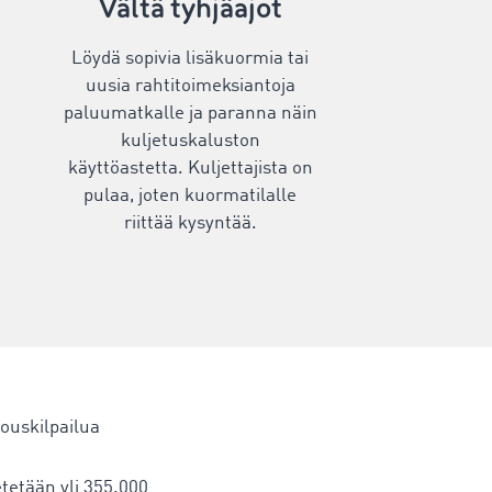
Vältä tyhjäajot
Löydä sopivia lisäkuormia tai
uusia rahtitoimeksiantoja
paluumatkalle ja paranna näin
kuljetuskaluston
käyttöastetta. Kuljettajista on
pulaa, joten kuormatilalle
riittää kysyntää.
jouskilpailua
etetään yli 355.000