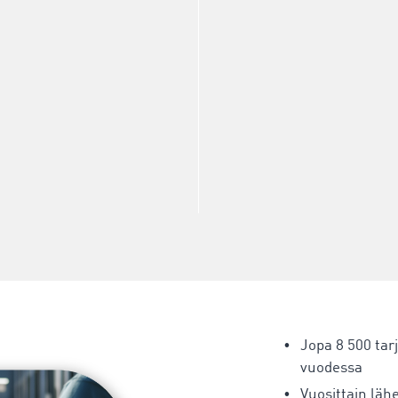
Jopa 8 500 tar
vuodessa
Vuosittain läh