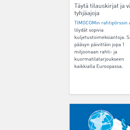
Täytä tilauskirjat ja v
tyhjäajoja
TIMOCOMin rahtipörssin
löydät sopivia
kuljetustoimeksiantoja. S
pääsyn päivittäin jopa 1
miljoonaan rahti- ja
kuormatilatarjoukseen
kaikkialla Euroopassa.