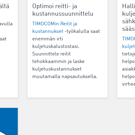
ältä
Optimoi reitti- ja
Hall
kustannussuunnittelu
kulj
sähk
avulla
TIMOCOMin Reitit ja
sääs
kustannukset
-työkalulla saat
aat
enemmän irti
TIMO
kuljetuskalustostasi.
kulje
Suunnittele reitit
tieto
tehokkaammin ja laske
helpo
kuljetuskustannukset
asiak
muutamalla napsautuksella.
helpos
virhe