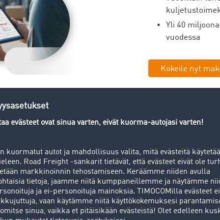
kuljetustoime
Yli 40 miljoona
vuodessa
Kokeile nyt mak
Hakukohde
rssissä on
Rahdit
i- ja
Mistä
ia
Mihin
oonaa kansainvälistä rahti-