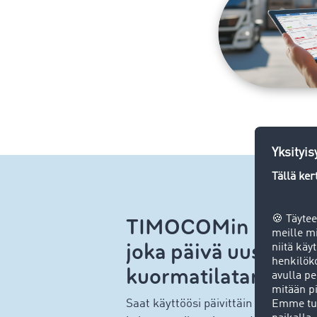
TIMOCOMin rahtipö
joka päivä uusia raht
kuormatilatarjouks
Saat käyttöösi päivittäin jopa 1 milj