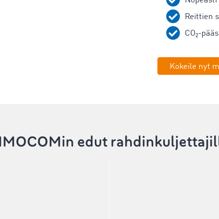
Nopeasti
Reittien 
CO₂-pääs
Kokeile nyt 
IMOCOMin edut rahdinkuljettajil