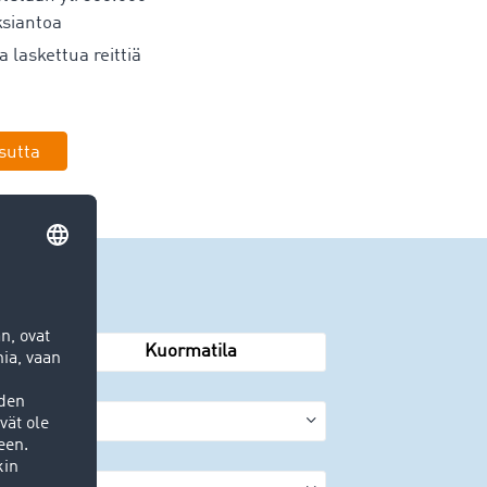
ksiantoa
a laskettua reittiä
sutta
Kuormatila