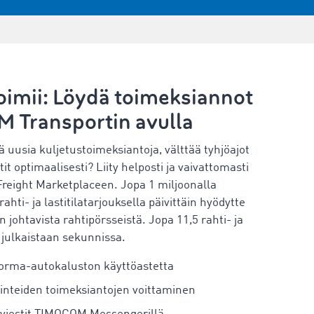
oimii: Löydä toimeksiannot
Transportin avulla
ä uusia kuljetustoimeksiantoja, välttää tyhjöajot
tit optimaalisesti? Liity helposti ja vaivattomasti
eight Marketplaceen. Jopa 1 miljoonalla
rahti- ja lastitilatarjouksella päivittäin hyödytte
johtavista rahtipörsseistä. Jopa 11,5 rahti- ja
a julkaistaan sekunnissa.
orma-autokaluston käyttöastetta
inteiden toimeksiantojen voittaminen