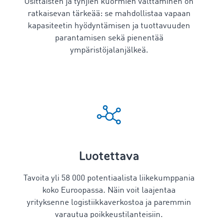
Osittaisten ja tyhjien kuormien välttäminen on
ratkaisevan tärkeää: se mahdollistaa vapaan
kapasiteetin hyödyntämisen ja tuottavuuden
parantamisen sekä pienentää
ympäristöjalanjälkeä.
Luotettava
Tavoita yli
58 000
potentiaalista liikekumppania
koko Euroopassa. Näin voit laajentaa
yrityksenne logistiikkaverkostoa ja paremmin
varautua poikkeustilanteisiin.