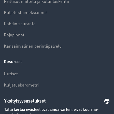
Reittisuunnittelu ja kulunlaskenta
Kuljetustoimeksiannot
Rahdin seuranta
Rajapinnat
Kansainvälinen perintäpalvelu
Resurssit
Uutiset
Kuljetusbarometri
Kuljetusalan sanakirja
Yleiskatsaus rahtipörssiin