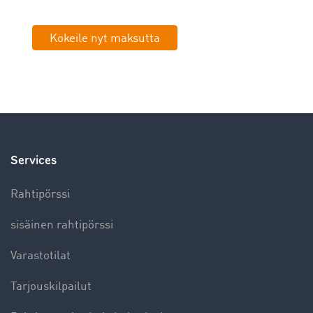
Kokeile nyt maksutta
Services
Rahtipörssi
sisäinen rahtipörssi
Varastotilat
Tarjouskilpailut