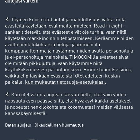
Yritys
Success stories
Asiakassuosittelut
Goodies
Tukipalvelu
Tukipalvelu
Oikeudelliset asiat
Julkaisutiedot
Yleiset käyttöehdot
Tietosuoja