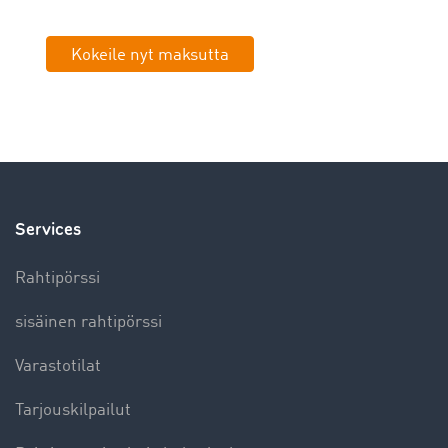
Kokeile nyt maksutta
Services
Rahtipörssi
sisäinen rahtipörssi
Varastotilat
Tarjouskilpailut