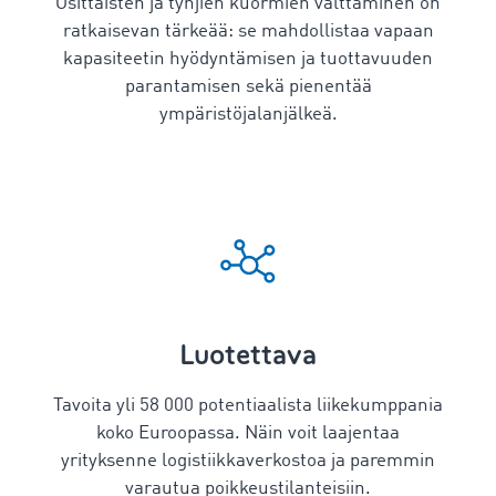
Osittaisten ja tyhjien kuormien välttäminen on
ratkaisevan tärkeää: se mahdollistaa vapaan
kapasiteetin hyödyntämisen ja tuottavuuden
parantamisen sekä pienentää
ympäristöjalanjälkeä.
Luotettava
Tavoita yli
58 000
potentiaalista liikekumppania
koko Euroopassa. Näin voit laajentaa
yrityksenne logistiikkaverkostoa ja paremmin
varautua poikkeustilanteisiin.