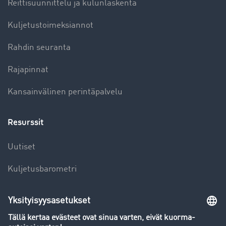
Reittisuunnittelu ja kulunlaskenta
Kuljetustoimeksiannot
Rahdin seuranta
Rajapinnat
Kansainvälinen perintäpalvelu
Resurssit
Uutiset
Kuljetusbarometri
Kuljetusalan sanakirja
Yleiskatsaus rahtipörssiin