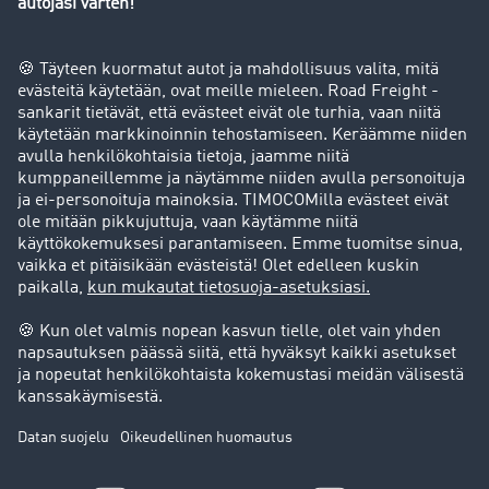
Yritys
Success stories
Asiakassuosittelut
Goodies
Tukipalvelu
Tukipalvelu
Oikeudelliset asiat
Julkaisutiedot
Yleiset käyttöehdot
Tietosuoja