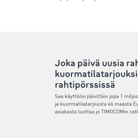
Joka päivä uusia rah
kuormatilatarjouk
rahtipörssissä
Saa käyttöösi päivittäin jopa 1 miljo
ja kuormatilatarjousta 46 maasta Eu
asiakasta luottaa jo TIMOCOMin ratk