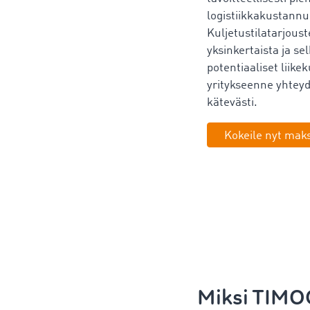
logistiikkakustannu
Kuljetustilatarjoust
yksinkertaista ja sel
potentiaaliset liik
yritykseenne yhteyd
kätevästi.
Kokeile nyt mak
Miksi TIMOC