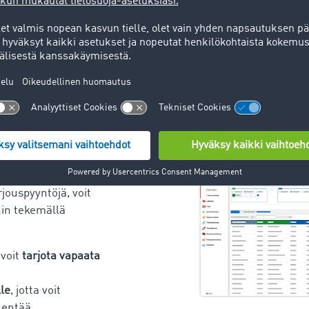
imeksiantoj
a
voit etsiä sopivia
yksellenne. Kätevien
ulla löydät nopeasti
eksiannot, jotta
a kapasiteetti voidaan
sesti. Kun löydät
rjouspyyntöjä, voit
hin tekemällä
 voit
tarjota vapaata
le
, jotta voit
enentää