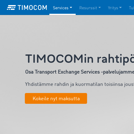
Services
Resurssit
Yritys
Tu
TIMOCOMin rahtipö
Osa Transport Exchange Services -palvelujamm
Yhdistämme rahdin ja kuormatilan toisiinsa jousta
Kokeile nyt maksutta