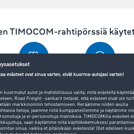
en TIMOCOM-rahtipörssiä käyte
a
Tee kuljetustoimeksiantoja
Tee kuljetustoimeksiantoja
valitsemillesi kumppaneille