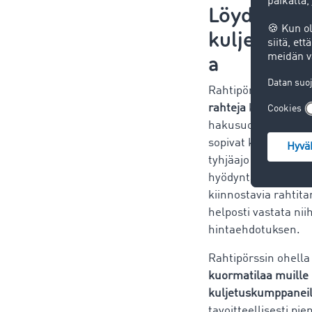
Löydä
kuljetusto
a
Rahtipörssin kautt
rahteja
kuljetusyrit
hakusuodattimien av
sopivat kuljetustoim
tyhjäajo vältetään j
hyödyntää optimaali
kiinnostavia rahtita
helposti vastata nii
hintaehdotuksen.
Rahtipörssin ohella
kuormatilaa muille
kuljetuskumppaneil
tavoitteellisesti pi