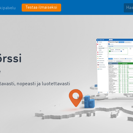
Testaa ilmaiseksi
kipalvelu
rssi
e
vasti, nopeasti ja luotettavasti