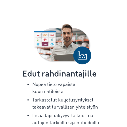
Edut rahdinantajille
Nopea tieto vapaista
kuormatiloista
Tarkastetut kuljetusyritykset
takaavat turvallisen yhteistyön
Lisää läpinäkyvyyttä kuorma-
autojen tarkoilla sijaintitiedoilla