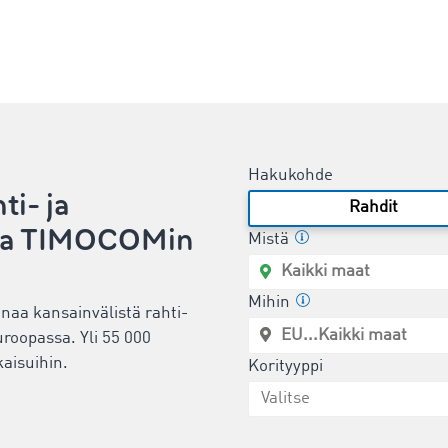
Hakukohde
ti- ja
Rahdit
sia TIMOCOMin
Mistä
Mihin
onaa kansainvälistä rahti-
roopassa. Yli 55 000
aisuihin.
Korityyppi