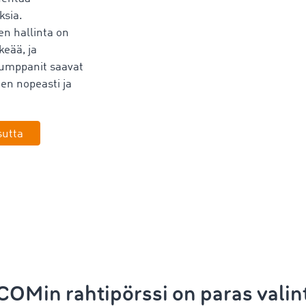
ksia.
en hallinta on
keää, ja
ekumppanit saavat
en nopeasti ja
sutta
OMin rahtipörssi on paras valinta