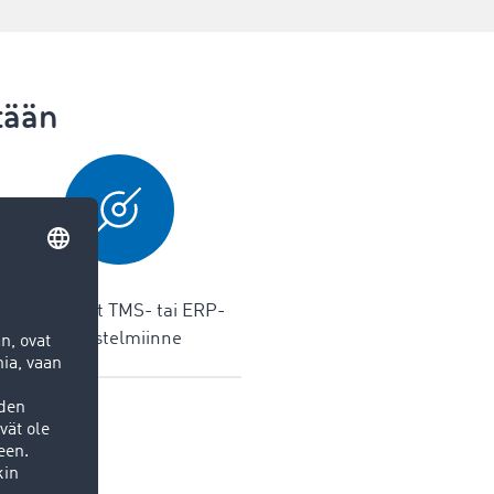
tään
Rajapinnat TMS- tai ERP-
järjestelmiinne