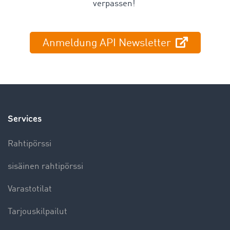
verpassen!
Anmeldung API Newsletter
Services
Rahtipörssi
sisäinen rahtipörssi
Varastotilat
Tarjouskilpailut