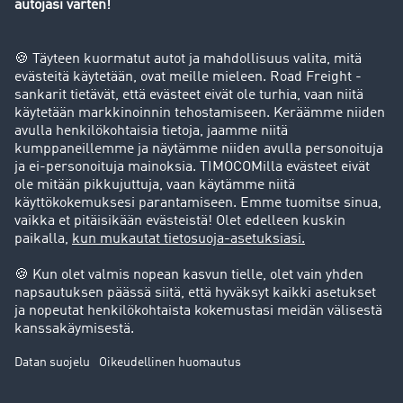
Yritys
Success stories
Asiakassuosittelut
Goodies
Tukipalvelu
Tukipalvelu
Oikeudelliset asiat
Julkaisutiedot
Yleiset käyttöehdot
Tietosuoja