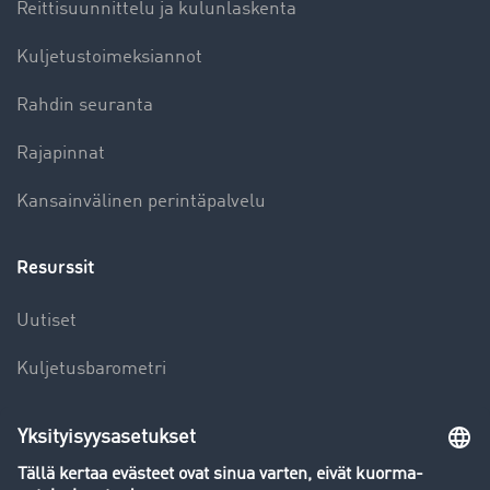
Reittisuunnittelu ja kulunlaskenta
Kuljetustoimeksiannot
Rahdin seuranta
Rajapinnat
Kansainvälinen perintäpalvelu
Resurssit
Uutiset
Kuljetusbarometri
Kuljetusalan sanakirja
Yleiskatsaus rahtipörssiin