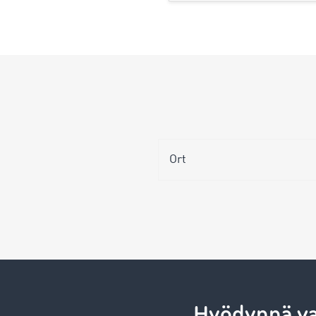
Ort
Hyödynnä var