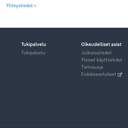
Yhteystiedot >
Tukipalvelu
Oikeudelliset asiat
Tukipalvelu
Julkaisutiedot
Yleiset käyttöehdot
Tietosuoja
Evästeasetukset