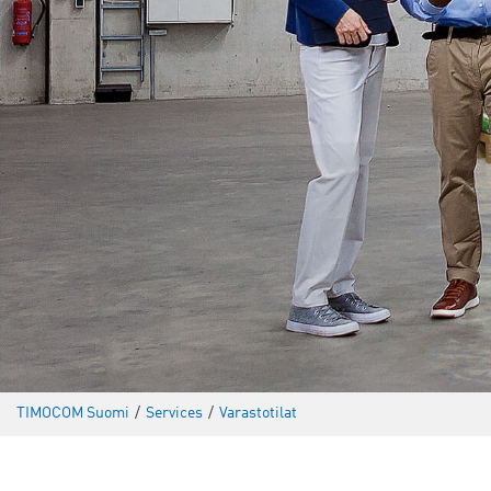
TIMOCOM Suomi
/
Services
/
Varastotilat