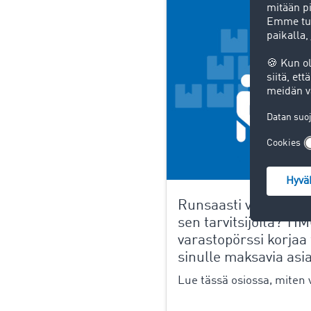
Runsaasti varastotil
sen tarvitsijoita? T
varastopörssi korjaa 
sinulle maksavia asia
Lue tässä osiossa, miten v