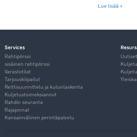
Lue lisää >
Services
Resurs
Rahtipörssi
Uutise
sisäinen rahtipörssi
Kuljet
Varastotilat
Kuljetu
Tarjouskilpailut
Yleiska
Reittisuunnittelu ja kulunlaskenta
Kuljetustoimeksiannot
Rahdin seuranta
Rajapinnat
Kansainvälinen perintäpalvelu