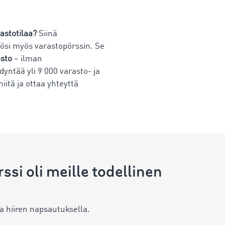
rastotilaa?
Siinä
ösi myös varastopörssin. Se
osto
– ilman
yntää yli 9 000 varasto- ja
iitä ja ottaa yhteyttä
i oli meille todellinen
laa hiiren napsautuksella.