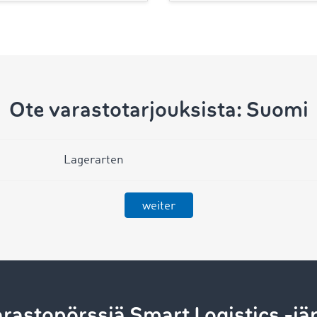
Ote varastotarjouksista: Suomi
Lagerarten
weiter
astopörssiä Smart Logistics -jä