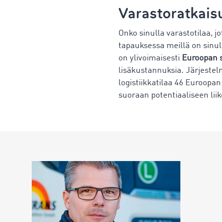
Varastoratkaisu
Onko sinulla varastotilaa, j
tapauksessa meillä on sinul
on ylivoimaisesti
Euroopan su
lisäkustannuksia. Järjestel
logistiikkatilaa 46 Euroopan
suoraan potentiaaliseen li