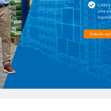
Lisää y
joka s
logisti
Kokeile nyt