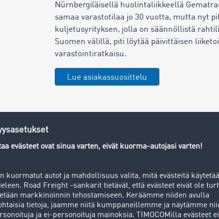
Nürnbergiläisellä huolintaliikkeellä Gematran
samaa varastotilaa jo 30 vuotta, mutta nyt pit
kuljetusyrityksen, jolla on säännöllistä rahti
Suomen välillä, piti löytää päivittäisen liik
varastointiratkaisu.
Lue asiakassuosittelu
n hyödynnät Varastotilat-sovell