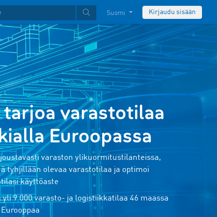
Kirjaudu sisään
Suomi
a tarjoa varastotilaa
kkialla Euroopassa
joustavasti varaston ylikuormitustilanteissa,
 tyhjillään olevaa varastotilaa ja optimoi
tilasi käyttöaste
a yli 9 000 varasto- ja logistiikkatilaa 46 maassa
 Eurooppaa