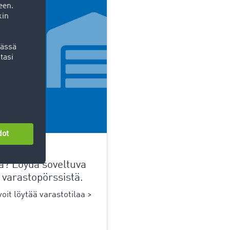
ei sopivaa
la? Löydä soveltuva
varastopörssistä.
oit löytää varastotilaa >