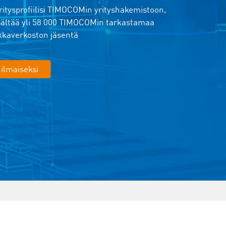
ritysprofiilisi TIMOCOMin yrityshakemistoon,
isältää yli 58 000 TIMOCOMin tarkastamaa
ikkaverkoston jäsentä
 ilmaiseksi