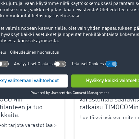
aa, mutta liian vähän
Varaston tarve, mutt
IMOCOMin
varastotilaa saatavil
tilanteen ja tuo
ratkaisu TIMOCOMin 
kkaita.
Lue tässä osiossa, miten v
oit tarjota varastotilaa >