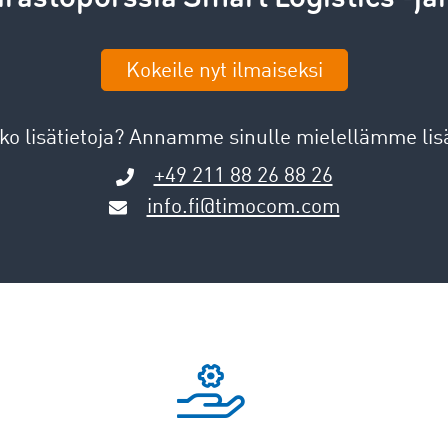
Kokeile nyt ilmaiseksi
ko lisätietoja? Annamme sinulle mielellämme lisä
+49 211 88 26 88 26
info.fi@timocom.com