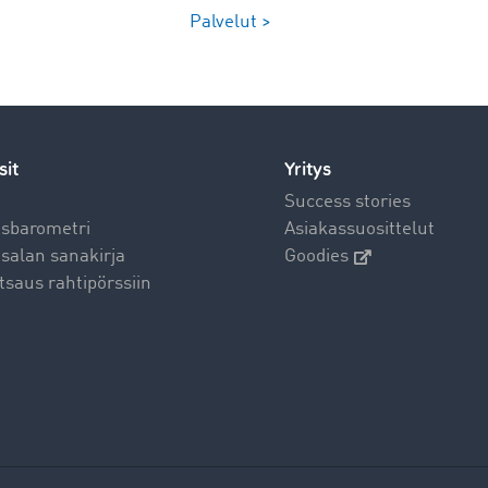
Palvelut >
sit
Yritys
t
Success stories
usbarometri
Asiakassuosittelut
salan sanakirja
Goodies
tsaus rahtipörssiin