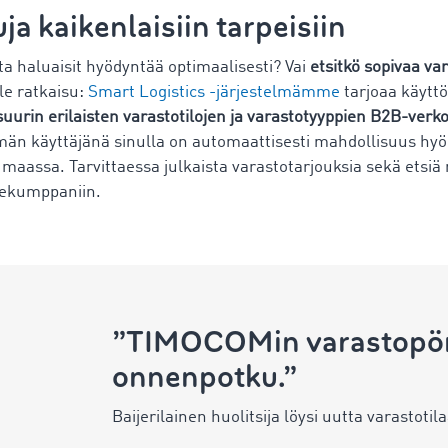
ja kaikenlaisiin tarpeisiin
ota haluaisit hyödyntää optimaalisesti? Vai
etsitkö sopivaa va
le ratkaisu:
Smart Logistics -järjestelmämme
tarjoaa käyttö
urin erilaisten varastotilojen ja varastotyyppien B2B-verk
män käyttäjänä sinulla on automaattisesti mahdollisuus hyöd
 maassa. Tarvittaessa julkaista varastotarjouksia sekä etsiä n
ikekumppaniin.
”TIMOCOMin varastopörss
onnenpotku.”
Baijerilainen huolitsija löysi uutta varastoti