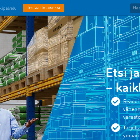
Testaa ilmaiseksi
kipalvelu
Etsi j
– kai
Reagoi 
vähennä
varasto
Tarjoll
ympäri