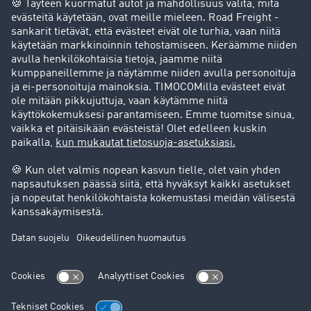
Yksityishenkilö
Yhteystiedot
+49 211 88 26 88 26
+49 211 88 26 53 00
sales.nordic@timocom.com