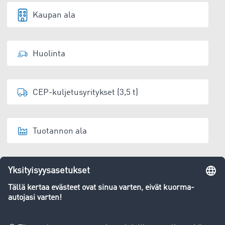
Kaupan ala
Huolinta
CEP-kuljetusyritykset (3,5 t)
Tuotannon ala
Varastoija
Jätehuolto/kierrätys