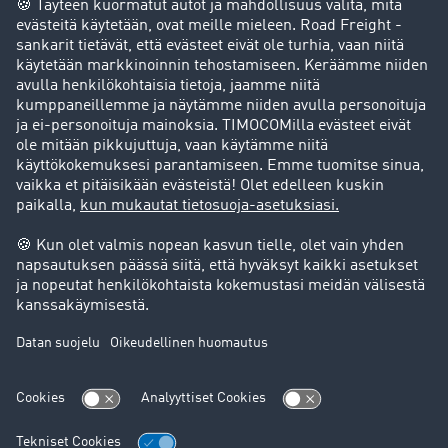
Yksityishenkilö
Yhteystiedot
+49 211 88 26 88 26
+49 211 88 26 53 00
sales.nordic@timocom.com