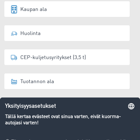
Kaupan ala
Huolinta
CEP-kuljetusyritykset (3,5 t)
Tuotannon ala
Varastoija
Jätehuolto/kierrätys