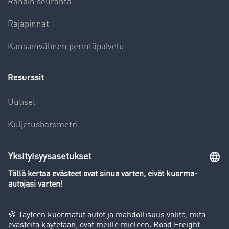
Rahdin seuranta
Rajapinnat
Kansainvälinen perintäpalvelu
Resurssit
Uutiset
Kuljetusbarometri
Kuljetusalan sanakirja
Yleiskatsaus rahtipörssiin
Yritys
Success stories