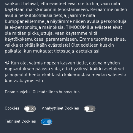
Asiakassuosittelut
Goodies
Tukipalvelu
Tukipalvelu
Oikeudelliset asiat
Julkaisutiedot
Yleiset käyttöehdot
Tietosuoja
Evästeasetukset