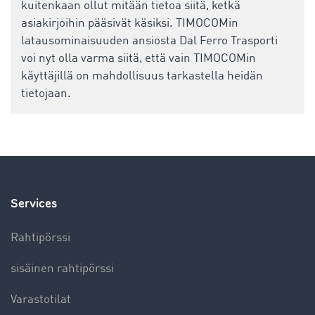
kuitenkaan ollut mitään tietoa siitä, ketkä
asiakirjoihin pääsivät käsiksi. TIMOCOMin
latausominaisuuden ansiosta Dal Ferro Trasporti
voi nyt olla varma siitä, että vain TIMOCOMin
käyttäjillä on mahdollisuus tarkastella heidän
tietojaan.
Services
Rahtipörssi
sisäinen rahtipörssi
Varastotilat