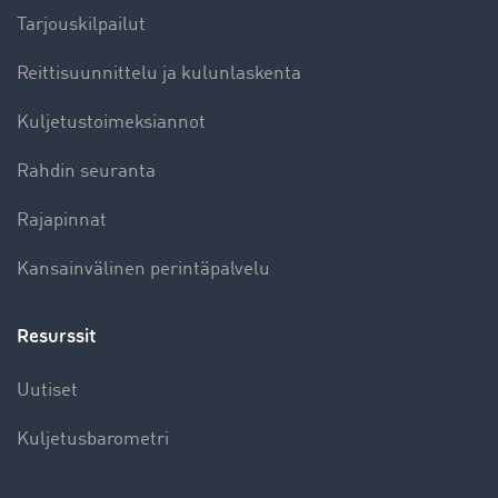
Tarjouskilpailut
Reittisuunnittelu ja kulunlaskenta
Kuljetustoimeksiannot
Rahdin seuranta
Rajapinnat
Kansainvälinen perintäpalvelu
Resurssit
Uutiset
Kuljetusbarometri
Kuljetusalan sanakirja