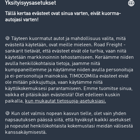
Yleiskatsaus rahtipörssiin
Yritys
Success stories
Asiakassuosittelut
Goodies
Tukipalvelu
Tukipalvelu
Oikeudelliset asiat
Julkaisutiedot