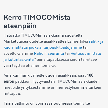
Kerro TIMOCOMista
eteenpäin
Haluatko TIMOCOMin asiakkaana suositella
Marketplacea
uudelle asiakkaalle? Esimerkiksi
rahti- ja
kuormatilatarjouksia
,
tarjouskilpailujamme
tai
sovelluksiamme
Rahdin seuranta
tai
Reittisuunnittelu
ja kulunlaskenta
? Siinä tapauksessa sinun tarvitsee
vain täyttää oheinen lomake.
Aina kun hankit meille uuden asiakkaan, saat
100
euron
palkkion. Tyytyväisten TIMOCOMin asiakkaiden
mielipide yrityksestämme on menestyksemme tärkein
mittapuu.
Tämä palkinto on voimassa Suomessa toimiville