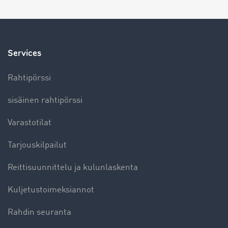
Services
Rahtipörssi
sisäinen rahtipörssi
Varastotilat
Tarjouskilpailut
Reittisuunnittelu ja kulunlaskenta
Kuljetustoimeksiannot
Rahdin seuranta