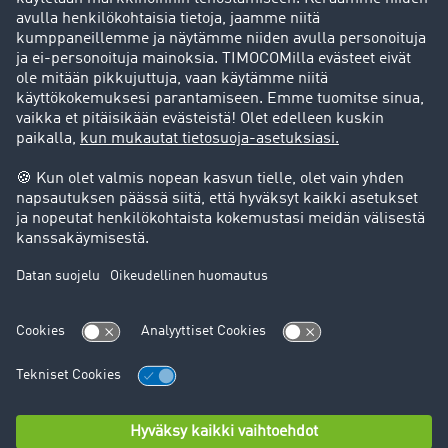
Asiakassuosittelut
Goodies
Tukipalvelu
Tukipalvelu
Oikeudelliset asiat
Julkaisutiedot
Yleiset käyttöehdot
Tietosuoja
Evästeasetukset