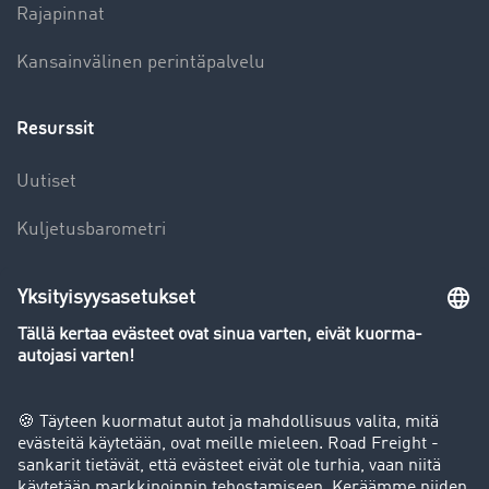
Rajapinnat
Kansainvälinen perintäpalvelu
Resurssit
Uutiset
Kuljetusbarometri
Kuljetusalan sanakirja
Yleiskatsaus rahtipörssiin
Yritys
Success stories