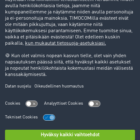
Asiakassuosittelut
Goodies
Tukipalvelu
Tukipalvelu
Oikeudelliset asiat
Julkaisutiedot
Yleiset käyttöehdot
Tietosuoja
Evästeasetukset