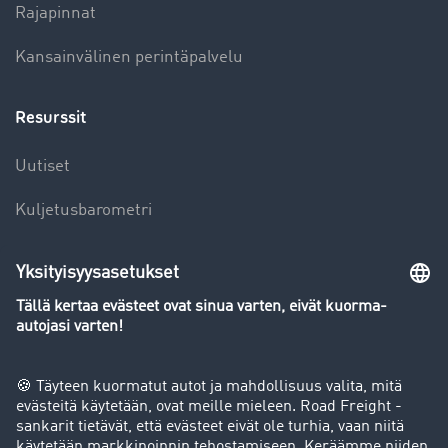
Rajapinnat
Kansainvälinen perintäpalvelu
Resurssit
Uutiset
Kuljetusbarometri
Kuljetusalan sanakirja
Yleiskatsaus rahtipörssiin
Yritys
Success stories