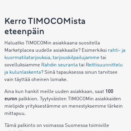
Kerro TIMOCOMista
eteenpäin
Haluatko TIMOCOMin asiakkaana suositella
Marketplacea
uudelle asiakkaalle? Esimerkiksi
rahti- ja
kuormatilatarjouksia
,
tarjouskilpailujamme
tai
sovelluksiamme
Rahdin seuranta
tai
Reittisuunnittelu
ja kulunlaskenta
? Siinä tapauksessa sinun tarvitsee
vain täyttää oheinen lomake.
Aina kun hankit meille uuden asiakkaan, saat
100
euron
palkkion. Tyytyväisten TIMOCOMin asiakkaiden
mielipide yrityksestämme on menestyksemme tärkein
mittapuu.
Tämä palkinto on voimassa Suomessa toimiville