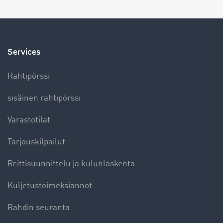
Services
Rahtipörssi
sisäinen rahtipörssi
Varastotilat
Tarjouskilpailut
Reittisuunnittelu ja kulunlaskenta
Kuljetustoimeksiannot
Rahdin seuranta