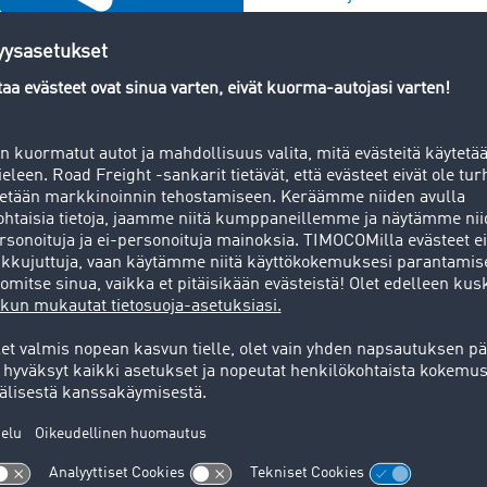
Tietoja TIMOCOMista
nestyksemme historia
Tarjontamme
aalisten ratkaisujen
Eurooppalaisen logistiikan
ellisuus ei ole
verkostoitumisen edelläkäv
tteemme vain tänään, vaan
ja uranuurtajana tarjoamm