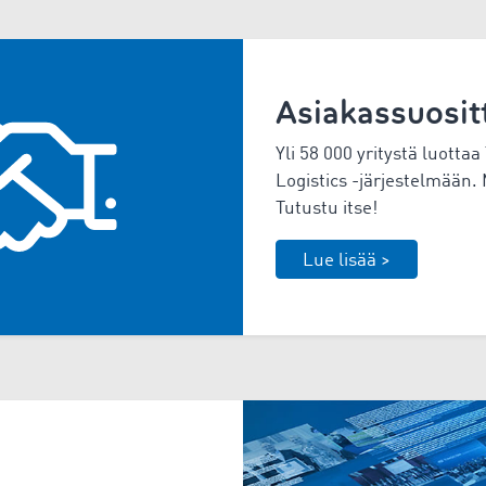
Asiakassuosit
Yli
58 000
yritystä luotta
Logistics -järjestelmään.
Tutustu itse!
Lue lisää >