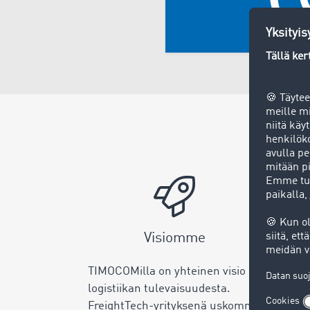
Visiomme
Me
TIMOCOMilla on yhteinen visio
Digit
logistiikan tulevaisuudesta.
tarpe
FreightTech-yrityksenä uskomme
innoi