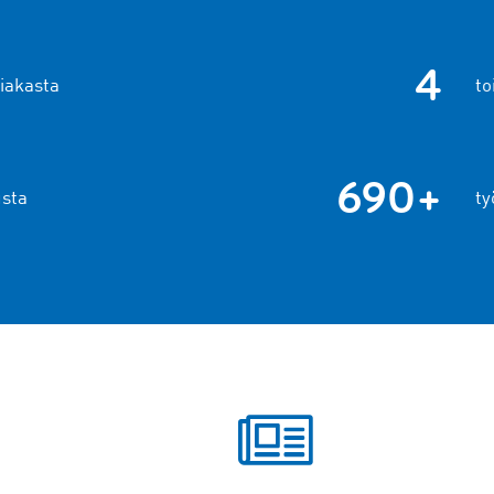
4
siakasta
to
690+
usta
ty