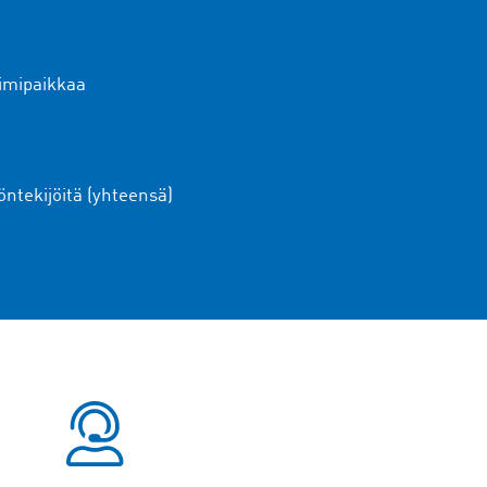
imipaikkaa
öntekijöitä (yhteensä)