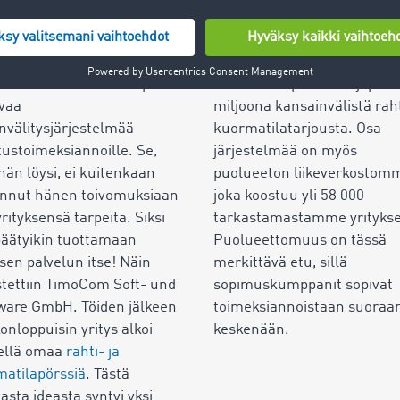
i myös yrityksen
asiakkaidemme käyttöön
tamisen pohja.
ensimmäisen Smart Logistic
kuussa 1997 huolitsija Jens
järjestelmän, jossa julkaista
mann etsi koko Euroopan
käsitellään päivittäin jopa
1
vaa
miljoona kansainvälistä raht
nvälitysjärjestelmää
kuormatilatarjousta. Osa
tustoimeksiannoille. Se,
järjestelmää on myös
hän löysi, ei kuitenkaan
puolueeton liikeverkostom
annut hänen toivomuksiaan
joka koostuu yli
58 000
yrityksensä tarpeita. Siksi
tarkastamastamme yritykse
äätyikin tuottamaan
Puolueettomuus on tässä
isen palvelun itse! Näin
merkittävä etu, sillä
tettiin TimoCom Soft- und
sopimuskumppanit sopivat
ware GmbH. Töiden jälkeen
toimeksiannoistaan suoraa
ikonloppuisin yritys alkoi
keskenään.
tellä omaa
rahti- ja
atilapörssiä
. Tästä
asta ideasta syntyi yksi