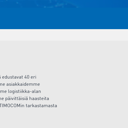
ä edustavat
40
eri
oamme asiakkaidemme
me logistiikka-alan
me päivittäisiä haasteita
TIMOCOMin tarkastamasta