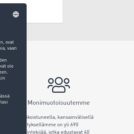
Monimuotoisuutemme
Erikoistuneella, kansainvälisellä
ijänä
yrityksellämme on yli
690
e
työntekijää, jotka edustavat
40