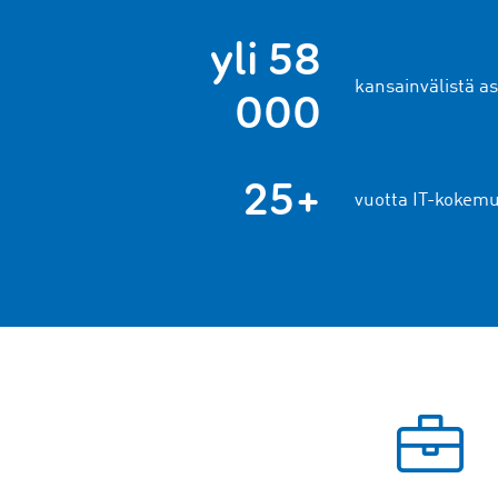
yli 58
kansainvälistä a
000
25+
vuotta IT-kokem