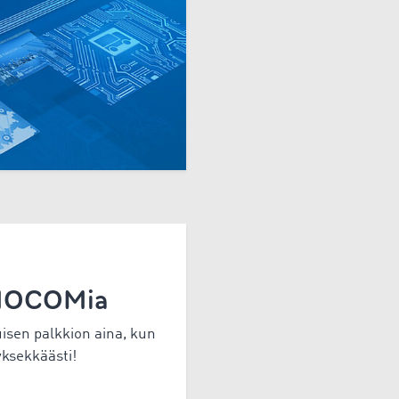
IMOCOMia
isen palkkion aina, kun
yksekkäästi!