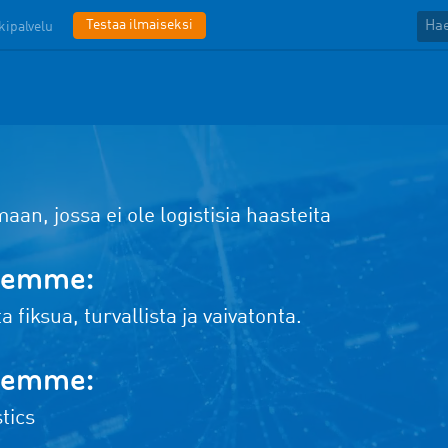
Testaa ilmaiseksi
kipalvelu
n, jossa ei ole logistisia haasteita
eemme:
a fiksua, turvallista ja vaivatonta.
temme:
tics