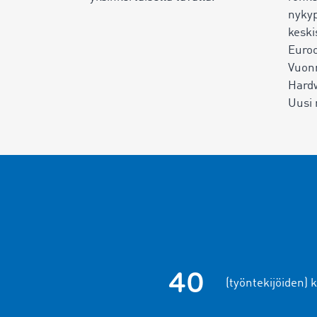
nyky
keski
Euroo
Vuon
Hardw
Uusi
40
(työntekijöiden) 