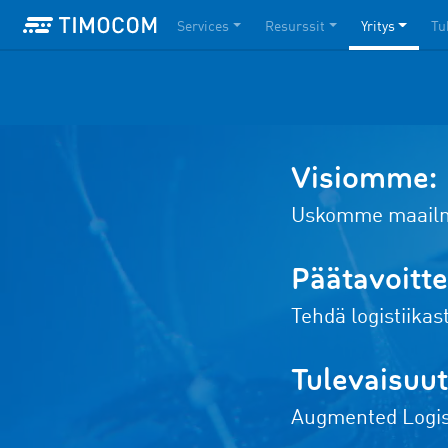
Services
Resurssit
Yritys
Tu
Visiomme:
Uskomme maailmaa
Päätavoitt
Tehdä logistiikast
Tulevaisuu
Augmented Logis