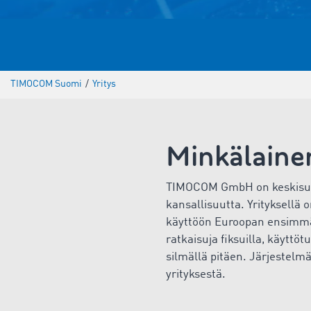
TIMOCOM Suomi
/
Yritys
Minkälaine
TIMOCOM GmbH on keskisuuri 
kansallisuutta. Yrityksellä
käyttöön Euroopan ensimmäi
ratkaisuja fiksuilla, käyttöt
silmällä pitäen. Järjestelmä
yrityksestä.