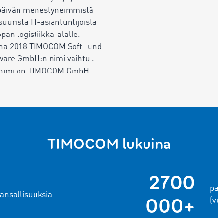
päivän menestyneimmistä
suurista IT-asiantuntijoista
pan logistiikka-alalle.
na 2018 TIMOCOM Soft- und
are GmbH:n nimi vaihtui.
 nimi on TIMOCOM GmbH.
TIMOCOM lukuina
2700
pa
kansallisuuksia
000+
(v