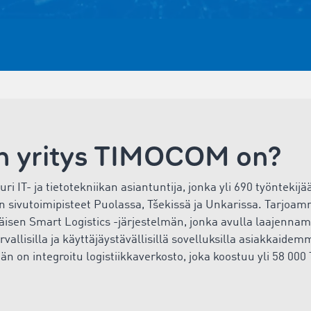
n yritys TIMOCOM on?
IT- ja tietotekniikan asiantuntija, jonka yli
690
työntekijä
 on sivutoimipisteet Puolassa, Tšekissä ja Unkarissa. Tarj
sen Smart Logistics -järjestelmän, jonka avulla laajennam
urvallisilla ja käyttäjäystävällisillä sovelluksilla asiakkaidem
än on integroitu logistiikkaverkosto, joka koostuu yli
58 000