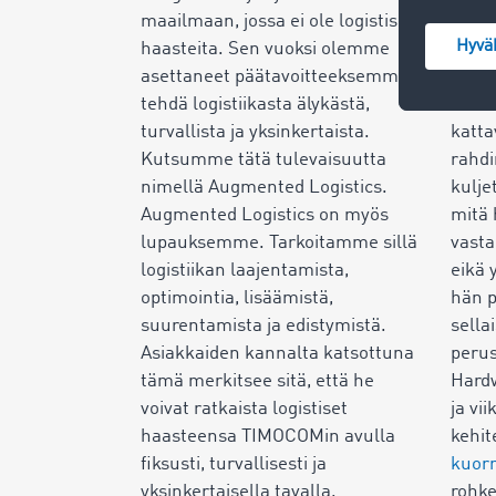
maailmaan, jossa ei ole logistisia
se ol
haasteita. Sen vuoksi olemme
perus
asettaneet päätavoitteeksemme
Huhti
tehdä logistiikasta älykästä,
Thier
turvallista ja yksinkertaista.
katta
Kutsumme tätä tulevaisuutta
rahdi
nimellä Augmented Logistics.
kulje
Augmented Logistics on myös
mitä 
lupauksemme. Tarkoitamme sillä
vast
logistiikan laajentamista,
eikä 
optimointia, lisäämistä,
hän p
suurentamista ja edistymistä.
sella
Asiakkaiden kannalta katsottuna
perus
tämä merkitsee sitä, että he
Hard
voivat ratkaista logistiset
ja vi
haasteensa TIMOCOMin avulla
kehi
fiksusti, turvallisesti ja
kuorm
yksinkertaisella tavalla.
rohke