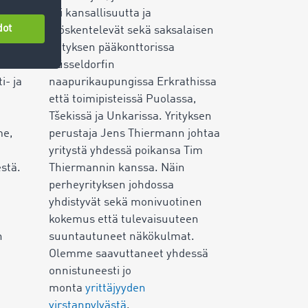
eri kansallisuutta ja
s -
työskentelevät sekä saksalaisen
an ja
yrityksen pääkonttorissa
Düsseldorfin
i- ja
naapurikaupungissa Erkrathissa
että toimipisteissä Puolassa,
Tšekissä ja Unkarissa. Yrityksen
me,
perustaja Jens Thiermann johtaa
yritystä yhdessä poikansa Tim
stä.
Thiermannin kanssa. Näin
perheyrityksen johdossa
yhdistyvät sekä monivuotinen
kokemus että tulevaisuuteen
n
suuntautuneet näkökulmat.
Olemme saavuttaneet yhdessä
onnistuneesti jo
monta
yrittäjyyden
virstanpylvästä
.