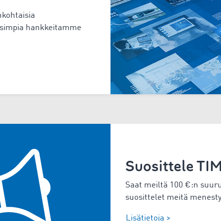
nkohtaisia
 uusimpia hankkeitamme
Suosittele T
Saat meiltä
100
€:n suuru
suosittelet meitä menest
Lisätietoja >