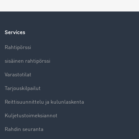
Services
Rahtipörssi
sisäinen rahtipörssi
Varastotilat
Tarjouskilpailut
Reittisuunnittelu ja kulunlaskenta
Kuljetustoimeksiannot
Rahdin seuranta