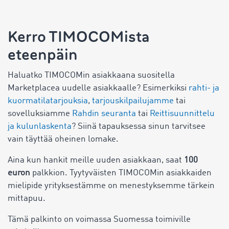
Kerro TIMOCOMista
eteenpäin
Haluatko TIMOCOMin asiakkaana suositella
Marketplacea
uudelle asiakkaalle? Esimerkiksi
rahti- ja
kuormatilatarjouksia
,
tarjouskilpailujamme
tai
sovelluksiamme
Rahdin seuranta
tai
Reittisuunnittelu
ja kulunlaskenta
? Siinä tapauksessa sinun tarvitsee
vain täyttää oheinen lomake.
Aina kun hankit meille uuden asiakkaan, saat
100
euron
palkkion. Tyytyväisten TIMOCOMin asiakkaiden
mielipide yrityksestämme on menestyksemme tärkein
mittapuu.
Tämä palkinto on voimassa Suomessa toimiville