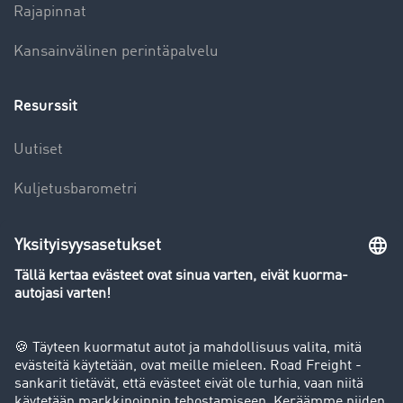
Rajapinnat
Kansainvälinen perintäpalvelu
Resurssit
Uutiset
Kuljetusbarometri
Kuljetusalan sanakirja
Yleiskatsaus rahtipörssiin
Yritys
Success stories