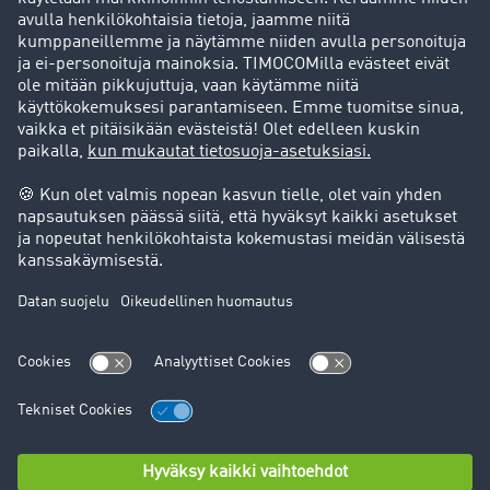
Asiakassuosittelut
Goodies
Tukipalvelu
Tukipalvelu
Oikeudelliset asiat
Julkaisutiedot
Yleiset käyttöehdot
Tietosuoja
Evästeasetukset