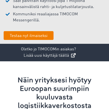
Saat päivittäin käyttöösi jopa 1 miljoona
kansainvälistä rahti- ja kuljetustilatarjousta.
Kommunikoi reaaliajassa TIMOCOM
Messengerillä.
Testaa nyt ilmaiseksi
Oletko jo TIMOCOMin asiakas?
Lisää uusi käyttäjä täällä
Näin yrityksesi hyötyy
Euroopan suurimpiin
kuuluvasta
logistiikkaverkostosta