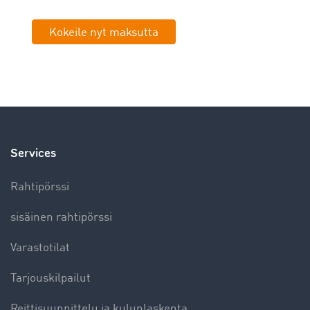
Kokeile nyt maksutta
Services
Rahtipörssi
sisäinen rahtipörssi
Varastotilat
Tarjouskilpailut
Reittisuunnittelu ja kulunlaskenta