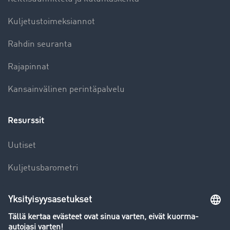
Kuljetustoimeksiannot
Rahdin seuranta
Rajapinnat
Kansainvälinen perintäpalvelu
Resurssit
Uutiset
Kuljetusbarometri
Kuljetusalan sanakirja
Yleiskatsaus rahtipörssiin