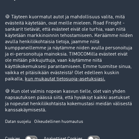
Yritys
Success stories
Asiakassuosittelut
Goodies
Tukipalvelu
Tukipalvelu
Oikeudelliset asiat
Julkaisutiedot
Yleiset käyttöehdot
Tietosuoja