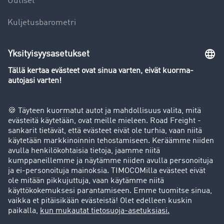
Uutiset
Kuljetusbarometri
Kuljetusalan sanakirja
Yleiskatsaus rahtipörssiin
Yritys
Success stories
Asiakassuosittelut
Goodies
Tukipalvelu
Tukipalvelu