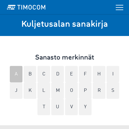
Kuljetusalan sanakirja
Sanasto merkinnät
A
B
C
D
E
F
H
I
J
K
L
M
O
P
R
S
T
U
V
Y