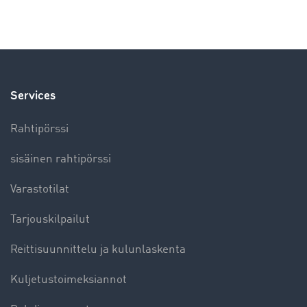
Services
Rahtipörssi
sisäinen rahtipörssi
Varastotilat
Tarjouskilpailut
Reittisuunnittelu ja kulunlaskenta
Kuljetustoimeksiannot