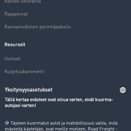
Rahdin seuranta
Rajapinnat
Kansainvälinen perintäpalvelu
Resurssit
Uutiset
Kuljetusbarometri
Kuljetusalan sanakirja
Yleiskatsaus rahtipörssiin
Yritys
Success stories