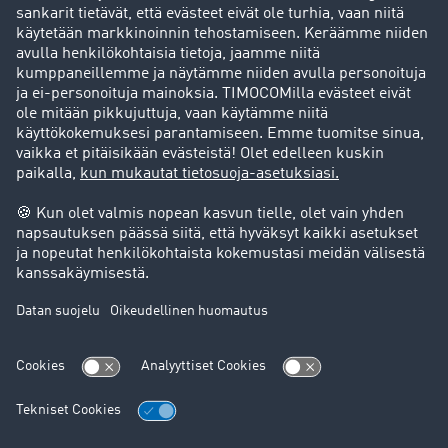
Asiakassuosittelut
Goodies
Tukipalvelu
Tukipalvelu
Oikeudelliset asiat
Julkaisutiedot
Yleiset käyttöehdot
Tietosuoja
Evästeasetukset