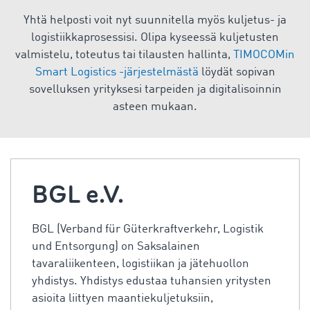
Yhtä helposti voit nyt suunnitella myös kuljetus- ja
logistiikkaprosessisi. Olipa kyseessä kuljetusten
valmistelu, toteutus tai tilausten hallinta,
TIMOCOMin
Smart Logistics -järjestelmästä
löydät sopivan
sovelluksen yrityksesi tarpeiden ja digitalisoinnin
asteen mukaan.
BGL e.V.
BGL (Verband für Güterkraftverkehr, Logistik
und Entsorgung) on Saksalainen
tavaraliikenteen, logistiikan ja jätehuollon
yhdistys. Yhdistys edustaa tuhansien yritysten
asioita liittyen maantiekuljetuksiin,