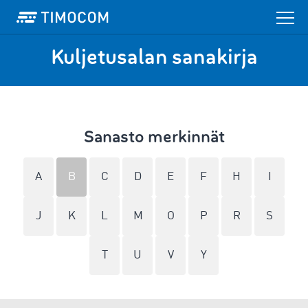
Kuljetusalan sanakirja
Sanasto merkinnät
A
B
C
D
E
F
H
I
J
K
L
M
O
P
R
S
T
U
V
Y