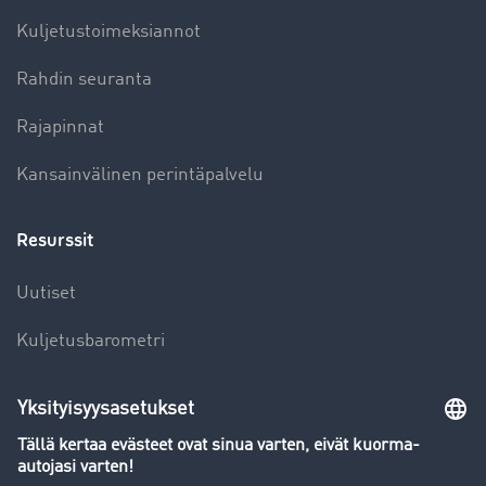
Kuljetustoimeksiannot
Rahdin seuranta
Rajapinnat
Kansainvälinen perintäpalvelu
Resurssit
Uutiset
Kuljetusbarometri
Kuljetusalan sanakirja
Yleiskatsaus rahtipörssiin