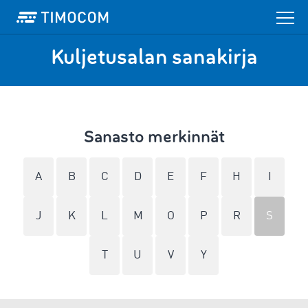
Kuljetusalan sanakirja
Sanasto merkinnät
A
B
C
D
E
F
H
I
J
K
L
M
O
P
R
S
T
U
V
Y