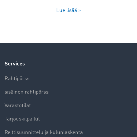
Lue lisää >
Services
Rahtipörssi
sisäinen rahtipörssi
Varastotilat
Tarjouskilpailut
Reittisuunnittelu ja kulunlaskenta