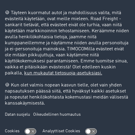
Yritys
Success stories
Asiakassuosittelut
Goodies
Tukipalvelu
Tukipalvelu
Oikeudelliset asiat
Julkaisutiedot
Yleiset käyttöehdot
Tietosuoja