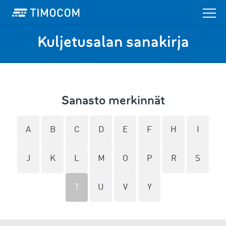
Kuljetusalan sanakirja
Sanasto merkinnät
A
B
C
D
E
F
H
I
J
K
L
M
O
P
R
S
T
U
V
Y