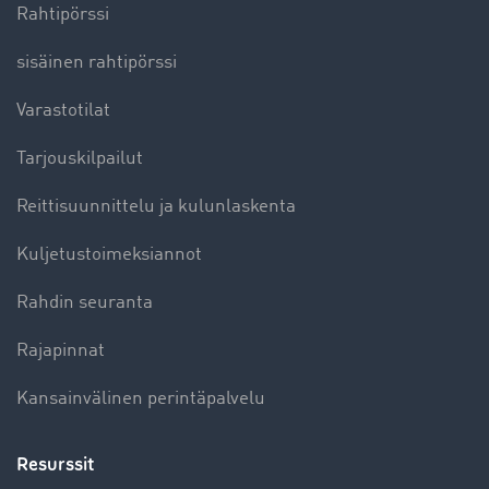
Rahtipörssi
sisäinen rahtipörssi
Varastotilat
Tarjouskilpailut
Reittisuunnittelu ja kulunlaskenta
Kuljetustoimeksiannot
Rahdin seuranta
Rajapinnat
Kansainvälinen perintäpalvelu
Resurssit