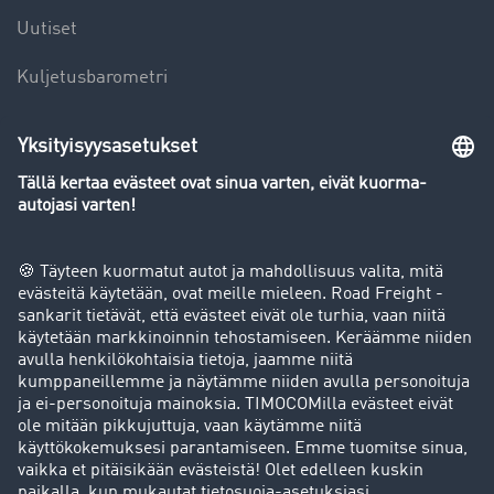
Uutiset
Kuljetusbarometri
Kuljetusalan sanakirja
Yleiskatsaus rahtipörssiin
Yritys
Success stories
Asiakassuosittelut
Goodies
Tukipalvelu
Tukipalvelu