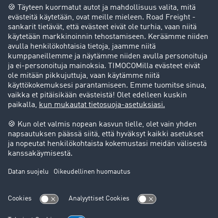
Success stories
Asiakassuosittelut
Goodies
Tukipalvelu
Tukipalvelu
Oikeudelliset asiat
Julkaisutiedot
Yleiset käyttöehdot
Tietosuoja
Evästeasetukset