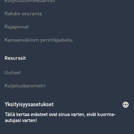
Kuljetustoimeksiannot
Rahdin seuranta
Rajapinnat
Kansainvälinen perintäpalvelu
Resurssit
Uutiset
Kuljetusbarometri
Kuljetusalan sanakirja
Yleiskatsaus rahtipörssiin
Yritys