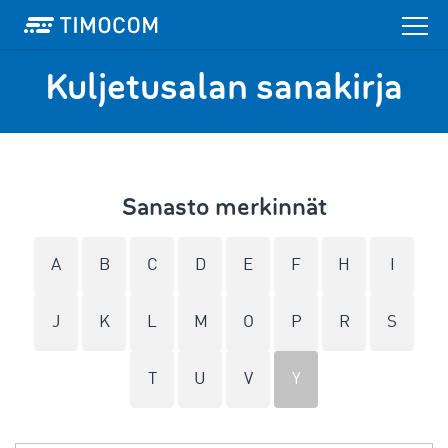
Kuljetusalan sanakirja
Sanasto merkinnät
A
B
C
D
E
F
H
I
J
K
L
M
O
P
R
S
T
U
V
Y