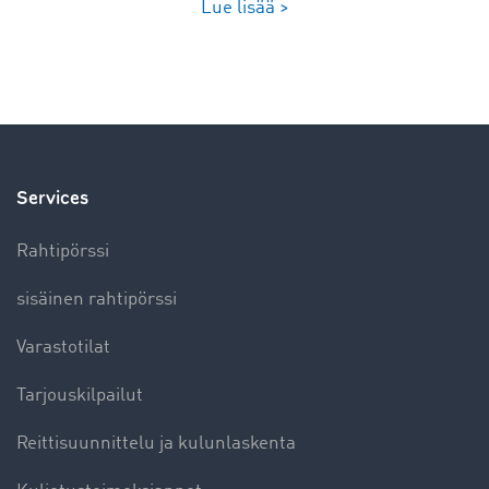
Lue lisää >
Services
Rahtipörssi
sisäinen rahtipörssi
Varastotilat
Tarjouskilpailut
Reittisuunnittelu ja kulunlaskenta