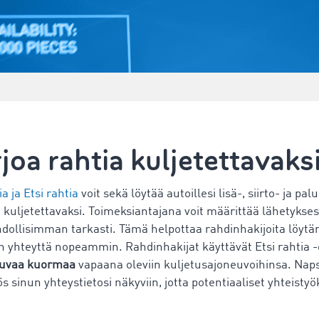
joa rahtia kuljetettavaks
a ja Etsi rahtia
voit sekä löytää autoillesi lisä-, siirto- ja p
kuljetettavaksi. Toimeksiantajana voit määrittää lähetykses
hdollisimman tarkasti. Tämä helpottaa rahdinhakijoita löyt
un yhteyttä nopeammin. Rahdinhakijat käyttävät Etsi rahtia -
tuvaa kuormaa
vapaana oleviin kuljetusajoneuvoihinsa. Nap
ös sinun yhteystietosi näkyviin, jotta potentiaaliset yhteist