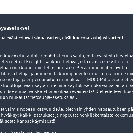
it-sovellusta Smart Logistics -j
Kokeile nyt ilmaiseksi
ko lisätietoja? Annamme sinulle mielellämme lisä
+49 211 88 26 88 26