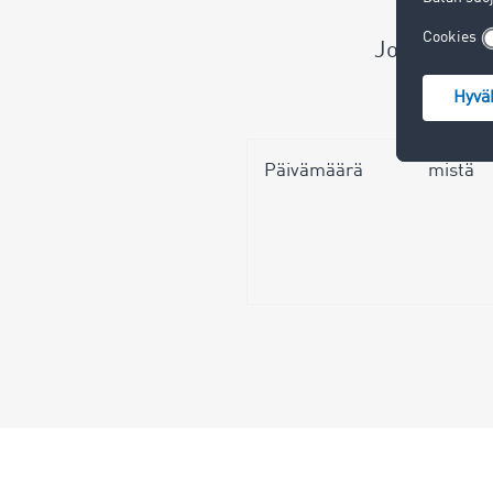
Jopa 1 milj
Ote 
Päivämäärä
mistä