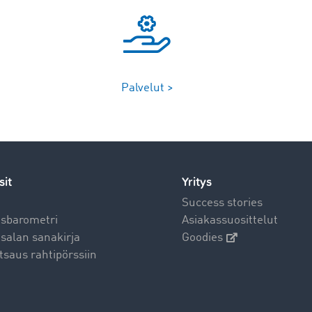
Palvelut >
sit
Yritys
t
Success stories
usbarometri
Asiakassuosittelut
salan sanakirja
Goodies
tsaus rahtipörssiin