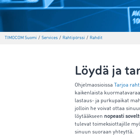
TIMOCOM Suomi
/
Services
/
Rahtipörssi
/
Rahdit
Löydä ja tar
Ohjelmaosioissa
Tarjoa rahti
kaikenlaista kuormatavaraa 
lastaus- ja purkupaikat ma
jolloin he voivat ottaa sinu
löytääkseen
nopeasti sovel
tulevat toimeksiottajille my
sinuun suoraan yhteyttä.