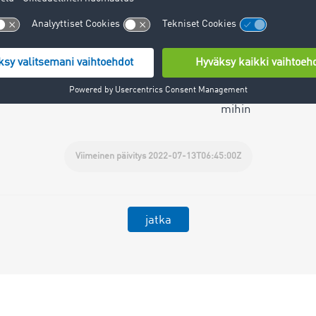
Rahti- ja kuormatilahaku
oona kansainvälistä tarjousta päivittäin. Älä tyyd
rahtitarjouksista:
Suomi - Kaikki
mihin
Viimeinen päivitys 2022-07-13T06:45:00Z
jatka