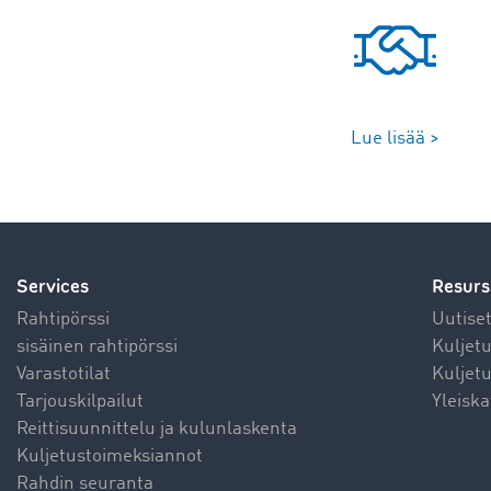
Lue lisää >
Services
Resurs
Rahtipörssi
Uutise
sisäinen rahtipörssi
Kuljet
Varastotilat
Kuljetu
Tarjouskilpailut
Yleiska
Reittisuunnittelu ja kulunlaskenta
Kuljetustoimeksiannot
Rahdin seuranta