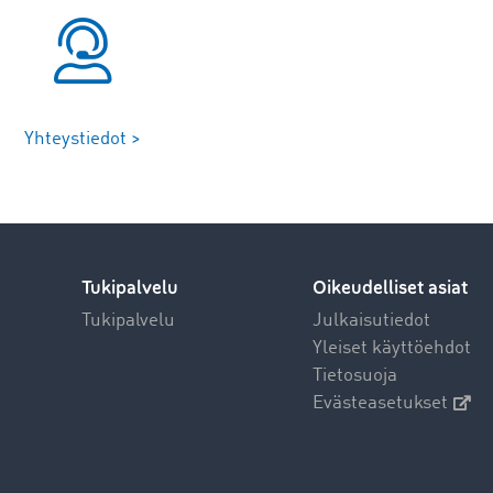
Yhteystiedot >
Tukipalvelu
Oikeudelliset asiat
Tukipalvelu
Julkaisutiedot
Yleiset käyttöehdot
Tietosuoja
Evästeasetukset