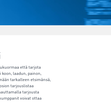
i
aluukuormaa että tarjota
i koon, laadun, painon,
ämään tarkalleen etsimänsä,
osion tarjouslistaa
sauttamalla tarjousta
yökumppanit voivat ottaa