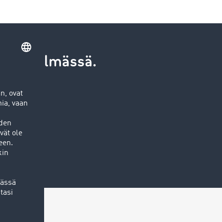
ärjestelmässä.
tietoa: