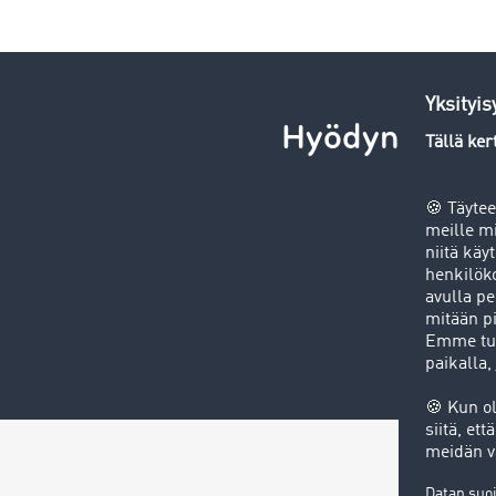
Hyödynnä Rahd
Haluat