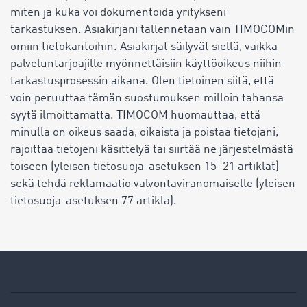
miten ja kuka voi dokumentoida yritykseni
tarkastuksen. Asiakirjani tallennetaan vain TIMOCOMin
omiin tietokantoihin. Asiakirjat säilyvät siellä, vaikka
palveluntarjoajille myönnettäisiin käyttöoikeus niihin
tarkastusprosessin aikana. Olen tietoinen siitä, että
voin peruuttaa tämän suostumuksen milloin tahansa
syytä ilmoittamatta. TIMOCOM huomauttaa, että
minulla on oikeus saada, oikaista ja poistaa tietojani,
rajoittaa tietojeni käsittelyä tai siirtää ne järjestelmästä
toiseen (yleisen tietosuoja-asetuksen 15–21 artiklat)
sekä tehdä reklamaatio valvontaviranomaiselle (yleisen
tietosuoja-asetuksen 77 artikla).