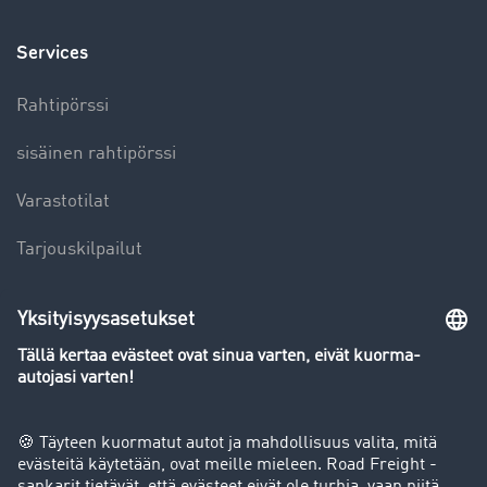
Services
Rahtipörssi
sisäinen rahtipörssi
Varastotilat
Tarjouskilpailut
Reittisuunnittelu ja kulunlaskenta
Kuljetustoimeksiannot
Rahdin seuranta
Rajapinnat