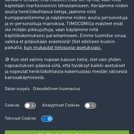
Kansainvälinen perintäpalvelu
Resurssit
Uutiset
Kuljetusbarometri
Kuljetusalan sanakirja
Yleiskatsaus rahtipörssiin
Oikeudelliset asiat
Julkaisutiedot
Yleiset käyttöehdot
Tietosuoja