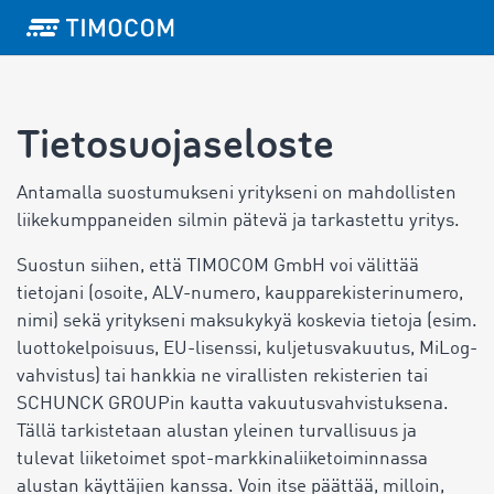
Tietosuojaseloste
Antamalla suostumukseni yritykseni on mahdollisten
liikekumppaneiden silmin pätevä ja tarkastettu yritys.
Suostun siihen, että TIMOCOM GmbH voi välittää
tietojani (osoite, ALV-numero, kaupparekisterinumero,
nimi) sekä yritykseni maksukykyä koskevia tietoja (esim.
luottokelpoisuus, EU-lisenssi, kuljetusvakuutus, MiLog-
vahvistus) tai hankkia ne virallisten rekisterien tai
SCHUNCK GROUPin kautta vakuutusvahvistuksena.
Tällä tarkistetaan alustan yleinen turvallisuus ja
tulevat liiketoimet spot-markkinaliiketoiminnassa
alustan käyttäjien kanssa. Voin itse päättää, milloin,