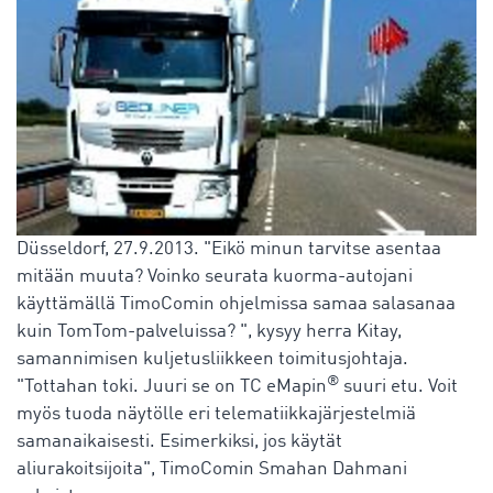
Düsseldorf, 27.9.2013. "Eikö minun tarvitse asentaa
mitään muuta? Voinko seurata kuorma-autojani
käyttämällä TimoComin ohjelmissa samaa salasanaa
kuin TomTom-palveluissa? ", kysyy herra Kitay,
samannimisen kuljetusliikkeen toimitusjohtaja.
®
"Tottahan toki. Juuri se on TC eMapin
suuri etu. Voit
myös tuoda näytölle eri telematiikkajärjestelmiä
samanaikaisesti. Esimerkiksi, jos käytät
aliurakoitsijoita", TimoComin Smahan Dahmani