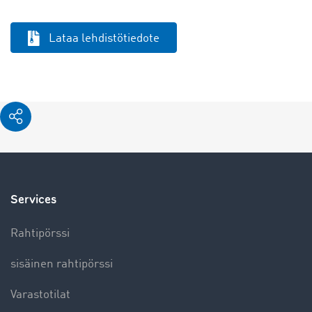
Lataa lehdistötiedote
Services
Rahtipörssi
sisäinen rahtipörssi
Varastotilat