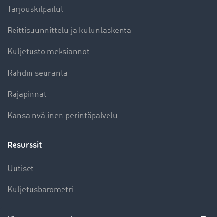
Tarjouskilpailut
Reittisuunnittelu ja kulunlaskenta
Kuljetustoimeksiannot
Rahdin seuranta
Rajapinnat
Kansainvälinen perintäpalvelu
Resurssit
Uutiset
Kuljetusbarometri
Kuljetusalan sanakirja