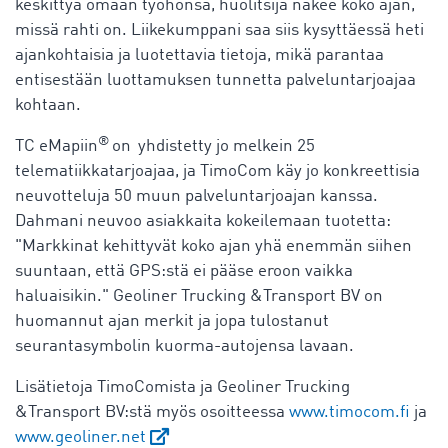
keskittyä omaan työhönsä, huolitsija näkee koko ajan,
missä rahti on. Liikekumppani saa siis kysyttäessä heti
ajankohtaisia ja luotettavia tietoja, mikä parantaa
entisestään luottamuksen tunnetta palveluntarjoajaa
kohtaan.
®
TC eMapiin
on
yhdistetty jo melkein 25
telematiikkatarjoajaa, ja TimoCom käy jo konkreettisia
neuvotteluja 50 muun palveluntarjoajan kanssa.
Dahmani neuvoo asiakkaita kokeilemaan tuotetta:
"Markkinat kehittyvät koko ajan yhä enemmän siihen
suuntaan, että GPS:stä ei pääse eroon vaikka
haluaisikin." Geoliner Trucking &Transport BV on
huomannut ajan merkit ja jopa tulostanut
seurantasymbolin kuorma-autojensa lavaan.
Lisätietoja TimoComista ja Geoliner Trucking
&Transport BV:stä myös osoitteessa
www.timocom.fi
ja
www.geoliner.net