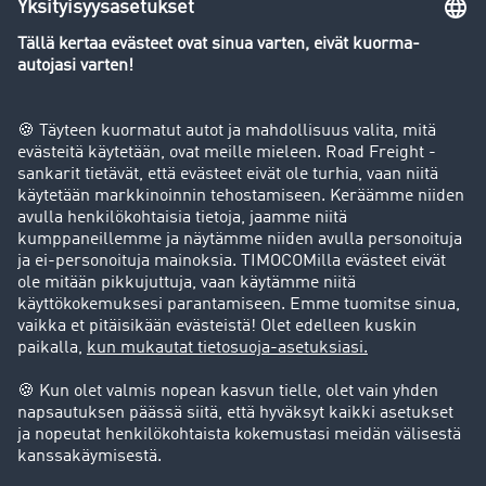
Yleiskatsaus rahtipörssiin
Yritys
Success stories
Asiakassuosittelut
Goodies
Tukipalvelu
Tukipalvelu
Oikeudelliset asiat
Julkaisutiedot