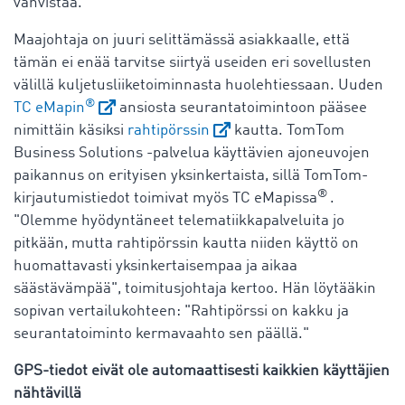
vahvistaa.
Maajohtaja on juuri selittämässä asiakkaalle, että
tämän ei enää tarvitse siirtyä useiden eri sovellusten
välillä kuljetusliiketoiminnasta huolehtiessaan. Uuden
®
TC eMapin
ansiosta seurantatoimintoon pääsee
nimittäin käsiksi
rahtipörssin
kautta. TomTom
Business Solutions -palvelua käyttävien ajoneuvojen
paikannus on erityisen yksinkertaista, sillä TomTom-
®
kirjautumistiedot toimivat myös TC eMapissa
.
"Olemme hyödyntäneet telematiikkapalveluita jo
pitkään, mutta rahtipörssin kautta niiden käyttö on
huomattavasti yksinkertaisempaa ja aikaa
säästävämpää", toimitusjohtaja kertoo. Hän löytääkin
sopivan vertailukohteen: "Rahtipörssi on kakku ja
seurantatoiminto kermavaahto sen päällä."
GPS-tiedot eivät ole automaattisesti kaikkien käyttäjien
nähtävillä