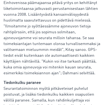
Einhovenissa päämajaansa pitävä yritys on kehittänyt
liiketoimintaansa jatkuvasti perustamisestaan lähtien
vuonna 2008. Lisääntyvästä kansainvälisyydestä
huolimatta saavutettavuus on pidettävä mielessä.
"Ilmoitamme jo syöttäessämme ajoneuvon tietoja
rahtipörssiin, että jos sopimus solmitaan,
ajoneuvojamme voi seurata milloin tahansa. Se saa
toimeksiantajan tuntemaan olonsa turvallisemmaksi ja
valitsemaan mieluummin meidät", Kitay sanoo. GPS-
tiedot eivät kuitenkaan ole automaattisesti kaikkien
käyttäjien nähtävillä. "Kukin voi itse tarkasti päättää,
kuka omia ajoneuvoja voi mitenkin kauan seurata,
esimerkiksi toimeksiannon ajan"; Dahmani selvittää.
Tiedonkulku paranee
Seurantatoiminnon myötä pitkäveteiset puhelut
poistuvat, ja lisäksi tiedonkulku kaikkien osapuolien
välillä paranee. Samalla, kun rahdinkuljettaja voi